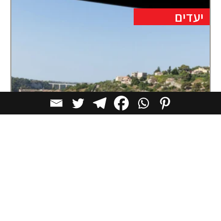
יעדים
מלון בוטיק במבנה עתיק בסיציליה
תכנון: Gum architecture מלון בוטיק Casa Francavilla
14 Catania, סיציליה, איטליה שטח בנוי:
כתיבת תגובה
הוספת תגובה חדשה, האימייל לא יוצג באתר
*