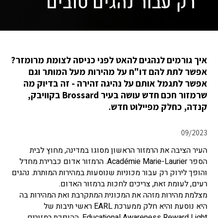
רק עבור נהגים טובים
איך גורמים לנהגים להאט לפני כניסה לצומת מרומזר?
אפשר לתת להם דו"ח על מהירות מעל המותר וגם
אפשר לתגמל אותם על נהיגה זהירה - זה בדיוק מה
שרמזור חכם חדש עושה בעיר Brossard בקוויבק,
קנדה, כחלק מפיילוט חדש.
09/2023
העיר הציבה את הרמזור הראשון מסוגו במדינה, מחוץ לבית
הספר Académie Marie-Laurier. הרמזור אדום כברירת מחדל
והופך לירוק רק עבור מכוניות שנוסעות במהירות המותרת. נהגים
רעים, לעומת זאת, צריכים לחכות ברמזור האדום.
מצלמת מהירות מזהה את המכונית המתקרבת ואת המהירות בה
היא נוסעת והיא חלק ממערכת EARL ראשי תיבות של
Educational Awareness Reward Light, ההופכת רמזורים