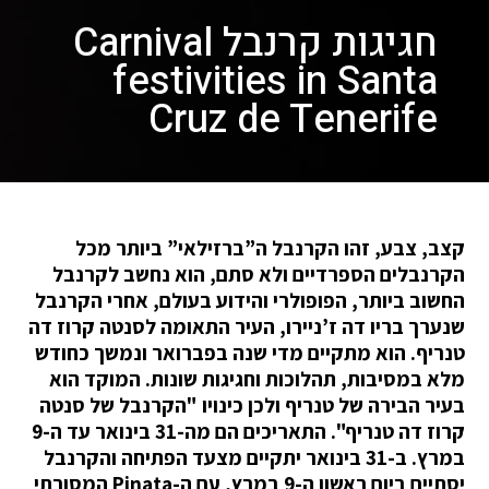
חגיגות קרנבל Carnival
festivities in Santa
Cruz de Tenerife
קצב, צבע, זהו הקרנבל ה”ברזילאי” ביותר מכל
הקרנבלים הספרדיים ולא סתם, הוא נחשב לקרנבל
החשוב ביותר, הפופולרי והידוע בעולם, אחרי הקרנבל
שנערך בריו דה ז’ניירו, העיר התאומה לסנטה קרוז דה
טנריף. הוא מתקיים מדי שנה בפברואר ונמשך כחודש
מלא במסיבות, תהלוכות וחגיגות שונות. המוקד הוא
בעיר הבירה של טנריף ולכן כינויו "הקרנבל של סנטה
קרוז דה טנריף". התאריכים הם מה-31 בינואר עד ה-9
במרץ. ב-31 בינואר יתקיים מצעד הפתיחה והקרנבל
יסתיים ביום ראשון ה-9 במרץ, עם ה-Pinata המסורתי