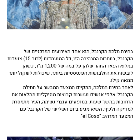
בחירת מלכת הקרנבל, הוא אחד האירועים המרכזיים של
הקרנבל, בתחרות המרהיבה הזו, כל המועמדות (לרוב 15) צועדות
במלוא הפאר הזוהר שלהן על במה של 1,200 מ”ר, כשהן
לובשות את התלבושות הפנטסטיות ביותר, שיכולות לשקול יותר
ממאה קילו.
לאחר בחירת המלכה, מתקיים המצעד המבשר על תחילת
הקרנבל: אלפי אנשים ועשרות קבוצות מוזיקליות ממלאות את
הרחובות במשך שעות, במופעים עוצרי נשימה, העיר מתמסרת
למוזיקה ולכיף. השיא מגיע ביום השלישי של הקרנבל עם
המצעד המרהיב “el Coso”.