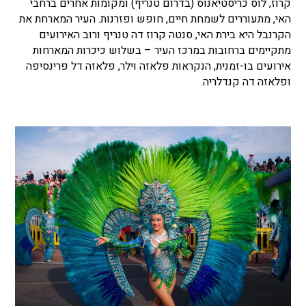
קרוז, לוס כריסטיאנוס (בדרום טנריף) ומקומות אחרים ברחבי
האי, מתעוררים לשמחת חיים, חופש ופזרנות. העיר המארחת את
הקרנבל היא בירת האי, סנטה קרוז דה טנריף ורוב האירועים
מתקיימים ברחובות במרכז העיר – בשלוש כיכרות המארחות
אירועים בו-זמנית, הנקראות פלאזה וילר, פלאזה דל פרינסיפה
ופלאזה דה קנדלריה.