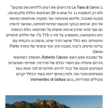
ב־La Tiara di Cervo מדגישים את רעיון ה"לחיות את המקום"
ולא רק להתארח בו. כל אחת מ־26 הסוויטות כוללת סלון מרווח,
מטבח מאובזר, חלונות מהרצפה ועד התקרה ומרפסות הפונות
אל הים. ארוחת הבוקר מוגשת ישירות לסוויטה, ואפשר להזמין
גם שף פרטי שיכין ארוחה אישית על המרפסת. גולת הכותרת
היא הפנטהאוז, המשתרע על פני כ-715 מ"ר של חללים פנימיים
וחיצוניים. הוא כולל שישה חדרי שינה, טרסת גג היקפית עם
בריכה פרטית, ג'קוזי, מטבח חוץ ונוף פנורמי של מפרץ Porto
Cervo.
על המטבח אמון השף Roberto Caruso, המשלב השפעות
מדרום איטליה עם חומרי הגלם של סרדיניה. תפריטי המסעדות
מעניקים מקום של כבוד לדגים ופירות ים לצד מנות בשר
מסורתיות מהרי האי, ולצדן מרתף יינות עשיר הכולל יקבים
מובילים מסרדיניה, בהם Vermentino di Gallura.