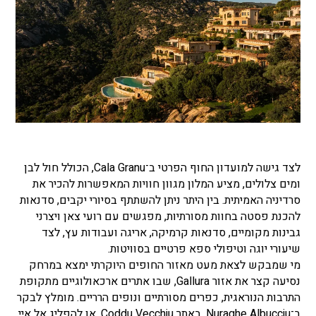
לצד גישה למועדון החוף הפרטי ב־Cala Granu, הכולל חול לבן
ומים צלולים, מציע המלון מגוון חוויות המאפשרות להכיר את
סרדיניה האמיתית. בין היתר ניתן להשתתף בסיורי יקבים, סדנאות
להכנת פסטה בחוות מסורתיות, מפגשים עם רועי צאן ויצרני
גבינות מקומיים, סדנאות קרמיקה, אריגה ועבודות עץ, לצד
שיעורי יוגה וטיפולי ספא פרטיים בסוויטות.
מי שמבקש לצאת מעט מאזור החופים היוקרתי ימצא במרחק
נסיעה קצר את אזור Gallura, שבו אתרים ארכאולוגיים מתקופת
התרבות הנוראגית, כפרים מסורתיים ונופים הרריים. מומלץ לבקר
ב־Nuraghe Albucciu, באתר Coddu Vecchiu, או להפליג אל איי