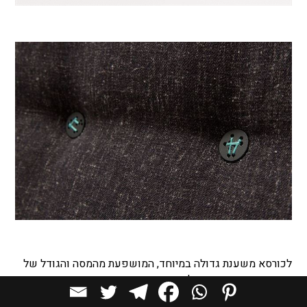
לכורסא משענת גדולה במיוחד, המושפעת מהמסה והגודל של
חיות כמו דובים או גורילות, ומזמינה התרווחות. זוג כפתורי
נירוסטה קטנים, תפורים בצורה א-סימטרית ע"י חוט בצבע