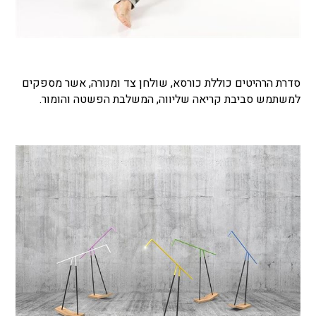
סדרת הרהיטים כוללת כורסא, שולחן צד ומנורה, אשר מספקים
למשתמש סביבת קריאה שליווה, המשלבת הפשטה והומור.