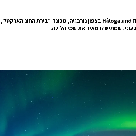
העיר טרומסו Tromsø (או Tromsøværing), במחוז Hålogaland בצפון נורבגיה, מכונה "בירת החוג הא
עוני, שמתישהו מאיר את שמי הלילה.