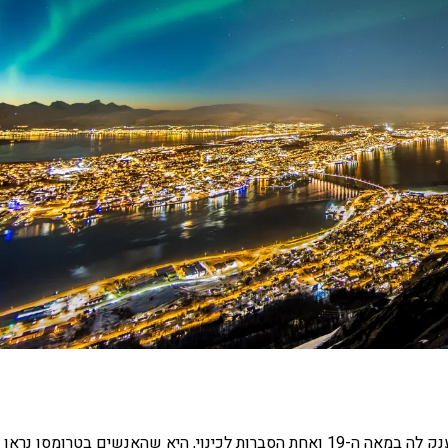
העיר נושאת גם את הכינוי "פאריז של הקוטב הצפוני", שהוענק לה במאה ה-19 ואחת הסברות לכינוי, היא שהאנשים בטרומס