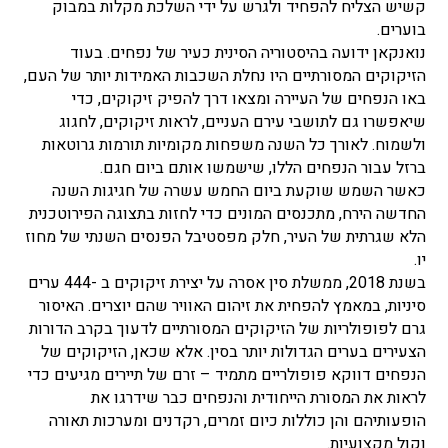
קשיש הצליח להפחיד ולגרש על ידי השלכת מקלות במבוק
בוערים.
נואנקאן ידועה בהיסטוריה הסינית כעיר של נפחים. בעוד
הזיקוקים המסורתיים היו נחלת השכבות האמידות יותר של העם,
באו הנפחים של העיירה ומצאו דרך להפיק זיקוקים, כדי
שיאפשרו גם לתושבי עירם העניים, לראות זיקוקים, לחגוג
ולשמוח. לאורך כל השנה משפחות מקומיות תורמות גרוטאות
ברזל עבור הנפחים הללו, שישמשו אותם ביום חגם.
כאשר השמש שוקעת ביום החמש עשרה של חגיגות השנה
החדשה הירח, מתכנסים המונים כדי לחזות בתצוגה הפירוטכנית
הלא שגרתית של העיר, חלק מפסטיבל הפנסים השנתי של מחוז
יו.
בשנת 2018, ממשלת סין אסרה על יצירת זיקוקים ב -444 ערים
סיניות, במאמץ להפחית את זיהום האוויר שהם יוצרים. האיסור
גרם לפופולריות של הזיקוקים המסורתיים לדעוך בקרב הדורות
הצעירים בערים הגדולות יותר בסין. אלא שכאן, הזיקוקים של
הנפחים דווקא פופולריים מתמיד – זרם של תיירים מגיעים כדי
לראות את המסורת הייחודית והנפחים כבר שידרגו את
הופעותיהם והן כוללות כיום זמרים, רקדנים ומערכות תאורה
וקול מקצועיות.