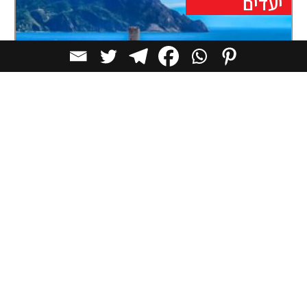
יעדים
הסוד האיטלקי Levanto שמציע את כל
הקסם של Cinque Terre – בלי ההמונים
העיירה Levanto מונה כ-5,000 תושבים בלבד, אך בניגוד
לכפרי Cinque Terre, היא מתפקדת
יעדים