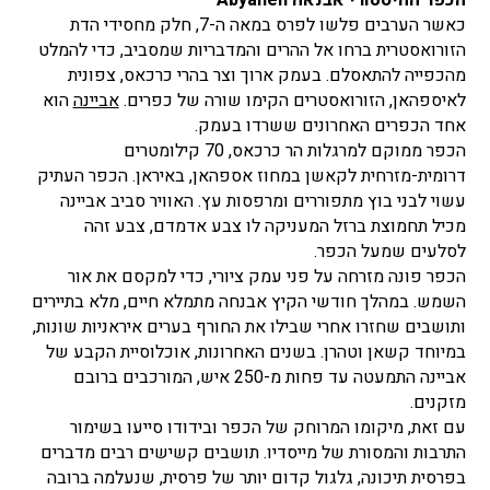
כאשר הערבים פלשו לפרס במאה ה-7, חלק מחסידי הדת
הזורואסטרית ברחו אל ההרים והמדבריות שמסביב, כדי להמלט
מהכפייה להתאסלם. בעמק ארוך וצר בהרי כרכאס, צפונית
לאיספהאן, הזורואסטרים הקימו שורה של כפרים.
אביינה
הוא
אחד הכפרים האחרונים ששרדו בעמק.
הכפר ממוקם למרגלות הר כרכאס, 70 קילומטרים
דרומית-מזרחית לקאשן במחוז אספהאן, באיראן. הכפר העתיק
עשוי לבני בוץ מתפוררים ומרפסות עץ. האוויר סביב אביינה
מכיל תחמוצת ברזל המעניקה לו צבע אדמדם, צבע זהה
לסלעים שמעל הכפר.
הכפר פונה מזרחה על פני עמק ציורי, כדי למקסם את אור
השמש. במהלך חודשי הקיץ אבנחה מתמלא חיים, מלא בתיירים
ותושבים שחזרו אחרי שבילו את החורף בערים איראניות שונות,
במיוחד קשאן וטהרן. בשנים האחרונות, אוכלוסיית הקבע של
אביינה התמעטה עד פחות מ-250 איש, המורכבים ברובם
מזקנים.
עם זאת, מיקומו המרוחק של הכפר ובידודו סייעו בשימור
התרבות והמסורת של מייסדיו. תושבים קשישים רבים מדברים
בפרסית תיכונה, גלגול קדום יותר של פרסית, שנעלמה ברובה