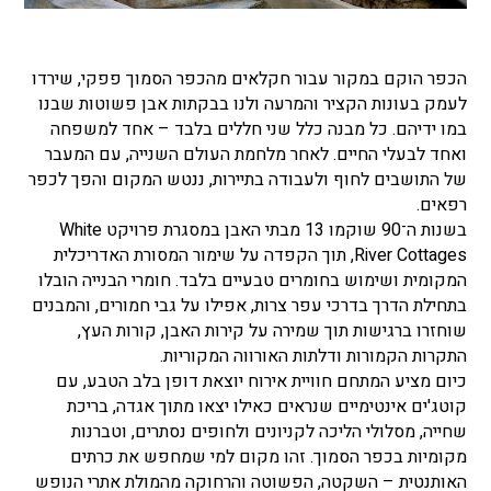
הכפר הוקם במקור עבור חקלאים מהכפר הסמוך פפקי, שירדו
לעמק בעונות הקציר והמרעה ולנו בבקתות אבן פשוטות שבנו
במו ידיהם. כל מבנה כלל שני חללים בלבד – אחד למשפחה
ואחד לבעלי החיים. לאחר מלחמת העולם השנייה, עם המעבר
של התושבים לחוף ולעבודה בתיירות, ננטש המקום והפך לכפר
רפאים.
בשנות ה־90 שוקמו 13 מבתי האבן במסגרת פרויקט White
River Cottages, תוך הקפדה על שימור המסורת האדריכלית
המקומית ושימוש בחומרים טבעיים בלבד. חומרי הבנייה הובלו
בתחילת הדרך בדרכי עפר צרות, אפילו על גבי חמורים, והמבנים
שוחזרו ברגישות תוך שמירה על קירות האבן, קורות העץ,
התקרות הקמורות ודלתות האורווה המקוריות.
כיום מציע המתחם חוויית אירוח יוצאת דופן בלב הטבע, עם
קוטג'ים אינטימיים שנראים כאילו יצאו מתוך אגדה, בריכת
שחייה, מסלולי הליכה לקניונים ולחופים נסתרים, וטברנות
מקומיות בכפר הסמוך. זהו מקום למי שמחפש את כרתים
האותנטית – השקטה, הפשוטה והרחוקה מהמולת אתרי הנופש