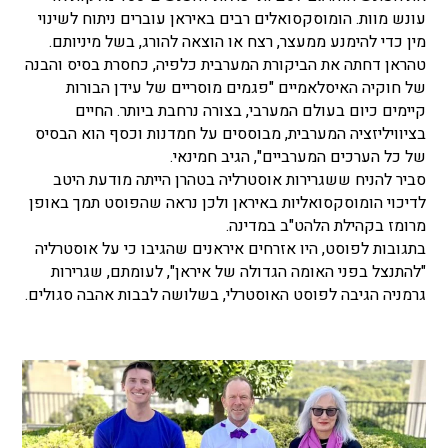
עונש מוות. הומוסקסואלים רבים באיראן עוברים ניתוח לשינוי
מין כדי להימנע ממעצר, רצח או הוצאה להורג, בשל מיניותם.
טהראן דחתה את הביקורת המערבית כלפיה, כחסרת בסיס והבנה
של חוקיה האיסלאמיים "פגמים מוסריים של עידן הבורות
קיימים כיום בעולם המערבי, בצורה נרחבת ביותר. החיים
בציוויליזציה המערבית, מבוססים על חמדנות וכסף הוא הבסיס
של כל הערכים המערביים", הגיב חמינאי.
סביר להניח ששגרירות אוסטרליה בטהרן הייתה מודעת היטב
לדיכוי הומוסקסואליות באיראן ולכן נראה שהפוסט תמך באופן
מרומז בקהילת הלהט"ב במדינה.
בתגובות לפוסט, היו אזרחים איראנים שהגיבו כי על אוסטרליה
"להתנצל בפני האומה הגדולה של איראן", לעומתם, שגרירות
גרמניה הגיבה לפוסט האוסטרלי, בשלושה לבבות אהבה סגולים.