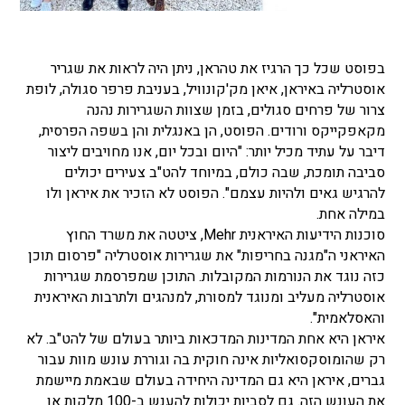
בפוסט שכל כך הרגיז את טהראן, ניתן היה לראות את שגריר
אוסטרליה באיראן, איאן מק'קונוויל, בעניבת פרפר סגולה, לופת
צרור של פרחים סגולים, בזמן שצוות השגרירות נהנה
מקאפקייקס ורודים. הפוסט, הן באנגלית והן בשפה הפרסית,
דיבר על עתיד מכיל יותר: "היום ובכל יום, אנו מחויבים ליצור
סביבה תומכת, שבה כולם, במיוחד להט"ב צעירים יכולים
להרגיש גאים ולהיות עצמם". הפוסט לא הזכיר את איראן ולו
במילה אחת.
סוכנות הידיעות האיראנית Mehr, ציטטה את משרד החוץ
האיראני ה"מגנה בחריפות" את שגרירות אוסטרליה "פרסום תוכן
כזה נוגד את הנורמות המקובלות. התוכן שמפרסמת שגרירות
אוסטרליה מעליב ומנוגד למסורת, למנהגים ולתרבות האיראנית
והאסלאמית".
איראן היא אחת המדינות המדכאות ביותר בעולם של להט"ב. לא
רק שהומוסקסואליות אינה חוקית בה וגוררת עונש מוות עבור
גברים, איראן היא גם המדינה היחידה בעולם שבאמת מיישמת
את העונש הזה. גם לסביות יכולות להענש ב-100 מלקות או