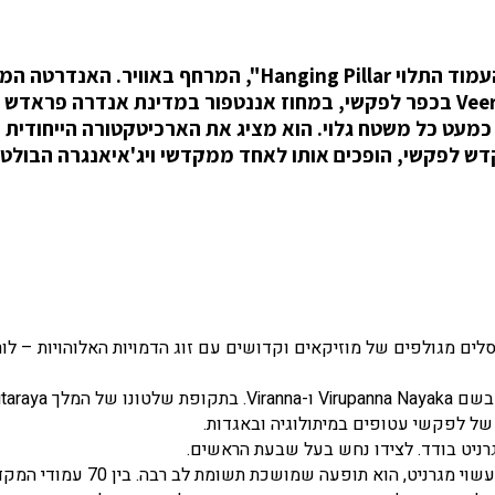
בדרום הודו נמצא פלא ארכיטקטוני יפהפה בשם "העמוד התלוי Hanging Pillar", המרחף באווי
הזו מהמאה ה-16, ממוקמת בתוך מקדש Veerabhadra בכפר לפקשי, במחוז אננטפור במדינת אנדרה פראדש
מעט כל משטח גלוי. הוא מציג את הארכיטקטורה הייחודית ב
ת של מקדש לפקשי, הופכים אותו לאחד ממקדשי ויג'איאנגרה הבולט
לים מגולפים של מוזיקאים וקדושים עם זוג הדמויות האלוהויות – לור
 של לפקשי עטופים במיתולוגיה ובאגדות.
רניט בודד. לצידו נחש בעל שבעת הראשים.
ואילו לגבי נס ריחופו של המקדש: העמוד התלוי בלפקשי, העשוי מגרניט, הוא תופע