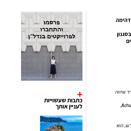
ר. האנדרטה המדהימה
סגנון
ים
ד שיווה
כתבות שעשוייות
מקדש לפקשי נבנה בשנות ה-30 לספירה על ידי שני אחים בשם Virupanna Nayaka ו-Viranna. בתקופת שלטונו של המלך Achutaraya,
לעניין אותך
ה שמושכת תשומת לב רבה. בין 70 עמודי המקדש, הוא