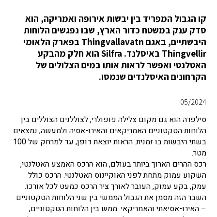
קו הגבול המפריד בין יבשות אירופה ואמריקה, הוא
סדק ענק במשטח כדור הארץ, שבו נפגשים הלוחות
היבשתיים, באגם Thingvallavatn בפארק הלאומי
Thingvellir באיסלנד. Silfra הוא חלק מהבקע
האטלנטי ואפשר לראות אותו במים הצלולים של
הקרחונים האיסלנדים שנמסו.
05/2024
סילפרה הוא גם מקום צלילה פופולרי, לצוללנים הצוללים בין
הלוחות הטקטוניים האמריקאים והאירו-אסיה ולמעשה, נמצאים
בשתי היבשות בו זמנית. הראות יוצאת דופן, עד למרחק של 100
מטר.
רכס ההרים הארוך ביותר בעולם, הוא הרכס האמצע האטלנטי,
השקוע עמוק מתחת לפני האוקיינוס האטלנטי. הרכס כולל
עמק, בקע עמוק, העובר לאורך ציר הרכס כמעט לכל אורכו.
השבר הזה מסמן את הגבול הממשי בין שני הלוחות הטקטוניים
– האירו-אסיאתי והאמריקאי. ממש בין הלוחות הטקטוניים,