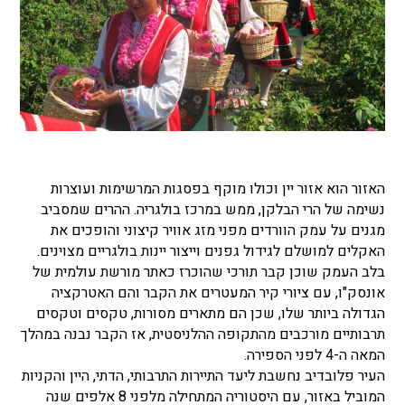
האזור הוא אזור יין וכולו מוקף בפסגות המרשימות ועוצרות
נשימה של הרי הבלקן, ממש במרכז בולגריה. ההרים שמסביב
מגנים על עמק הוורדים מפני מזג אוויר קיצוני והופכים את
האקלים למושלם לגידול גפנים וייצור יינות בולגריים מצוינים.
בלב העמק שוכן קבר תורכי שהוכרז כאתר מורשת עולמית של
אונסק"ו, עם ציורי קיר המעטרים את הקבר והם האטרקציה
הגדולה ביותר שלו, שכן הם מתארים מסורות, טקסים וטקסים
תרבותיים מורכבים מהתקופה ההלניסטית, אז הקבר נבנה במהלך
המאה ה-4 לפני הספירה.
העיר פלובדיב נחשבת ליעד התיירות התרבותי, הדתי, היין והקניות
המוביל באזור, עם היסטוריה המתחילה מלפני 8 אלפים שנה