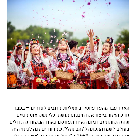
האזור עבר מהפך פיוטי רב סמליות, מרובים לפרחים – בעבר
נודע האזור בייצור אקדחים, תחמושת וכלי נשק אוטומטיים
תחת הקומוניזם וכיום האזור מפורסם כאחד המקורות הגדולים
בעולם לשמן המכונה ל"זהב נוזלי". שמן ורדים זכה לכינוי הזה
אחר ונדרשים יותר מ-1,680 ק"ג של ורדים כדי לייצר רק קילו