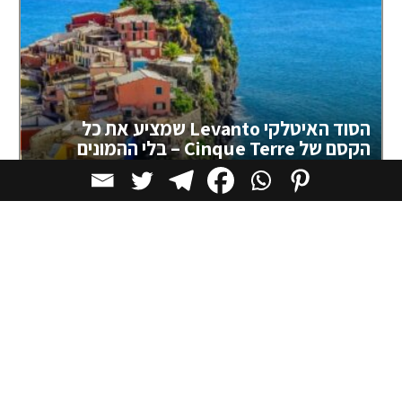
הסוד האיטלקי Levanto שמציע את כל
הקסם של Cinque Terre – בלי ההמונים
העיירה Levanto מונה כ-5,000 תושבים בלבד, אך בניגוד
לכפרי Cinque Terre, היא מתפקדת
יעדים