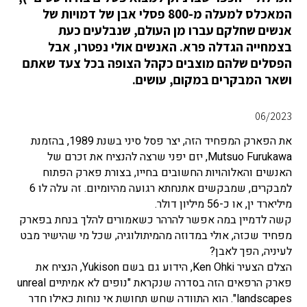
המאכלס למעלה מ-800 פסלי אבן של דמויות של
אנשים שחלקם עברו מן העולם, שנבלעים כעת
בצמחייה הגדלה פרא. האנשים אולי נפטרו, אבל
הפסלים שלהם מוצבים כקהל הצופה בכל צעד שאתם
ושאר המבקרים במקום, עושים.
06/2023
את הפארק המפחיד הזה, יצר פסל סיני בשנת 1989, בהזמנת
Mutsuo Furukawa, יזם יפני שרצה להנציח את זכרם של
האנשים והאלוהויות החשובים בחייו, בצורת פארק הפתוח
למבקרים, שמבקשים אתנחתא רגועה מהיומיום. זה עלה לו 6
מיליארד ין, או כ-56 מיליון דולר.
קשה לדמיין במה אפשר להרהר כשאמורים להלך בנחת בפארק
מפחיד שכזה, אולי במדוזה מהמיתולוגיה, שכל מי שהישיר מבט
לעיניה, הפך לאבן?
הצלם הצעיר Ken Ohki, הידוע גם בשם Yukison, הנציח את
פארק הרפאים הזה בסדרה שנקראת "נופים לא אמיתיים unreal
landscapes". הוא התוודה שחש תחושת אי נוחות כאילו חדר