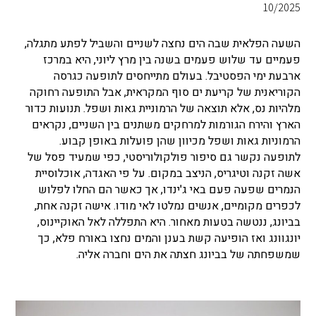
10/2025
השעה הפלאית שבה הים נחצה לשניים והשביל לפתע מתגלה,
פעמיים עד שלוש פעמים בשנה בין מרץ ליוני, היא במרכז
ארבעת ימי הפסטיבל. בעולם מתייחסים לתופעה
כגרסה
הקוריאנית של קריעת ים סוף המקראית, אבל התופעה
רחוקה
מלהיות נס, אלא תוצאה של הרמוניית גאות ושפל.
תנועות כדור
הארץ והירח הגורמות למרחקים משתנים בין השניים, נקראים
הרמוניות גאות ושפל מכיוון שהן פועלות באופן קבוע.
לתופעה נקשר גם סיפור פולקולוריסטי, כפי שמעיד פסל של
אשה זקנה וטיגריס, הניצב במקום.
על פי האגדה, אוכלוסיית
הנמרים שפעה פעם באי ג'ינדו, אך כאשר הם החלו לפלוש
לכפרים מקומיים, אנשים נמלטו לאי מודו. אישה זקנה אחת,
בביונג, ננטשה בטעות מאחור.
היא התפללה לאל האוקיינוס,
יונגוונג ואז הופיעה קשת בענן ו
המים נחצו באורח פלא, כך
שמשפחתה של בביונג חצתה את הים וחברה אליה.