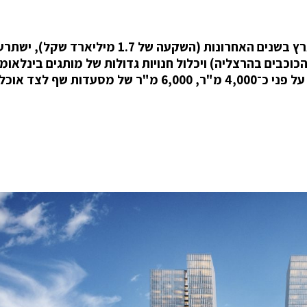
כוכבים בהרצליה) ויכלול חנויות גדולות של מותגים בינלאומי
וישראלים, כמו חנות זארה הגדולה בארץ שתתפרש על פני כ־4,000 מ"ר, 6,000 מ"ר של מסעדות ש