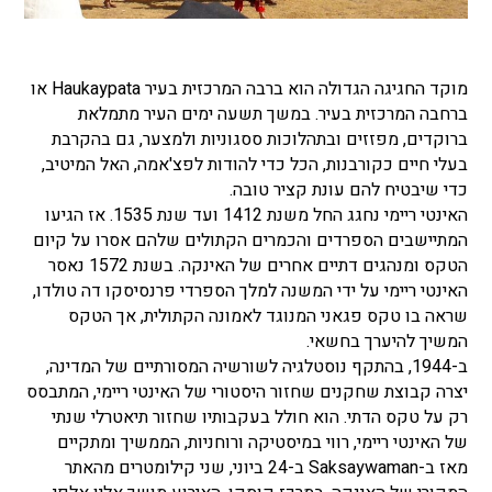
מוקד החגיגה הגדולה הוא ברבה המרכזית בעיר Haukaypata או
ברחבה המרכזית בעיר. במשך תשעה ימים העיר מתמלאת
ברוקדים, מפזזים ובתהלוכות ססגוניות ולמצער, גם בהקרבת
בעלי חיים כקורבנות, הכל כדי להודות לפצ'אמה, האל המיטיב,
כדי שיבטיח להם עונת קציר טובה.
האינטי ריימי נחגג החל משנת 1412 ועד שנת 1535. אז הגיעו
המתיישבים הספרדים והכמרים הקתולים שלהם אסרו על קיום
הטקס ומנהגים דתיים אחרים של האינקה. בשנת 1572 נאסר
האינטי ריימי על ידי המשנה למלך הספרדי פרנסיסקו דה טולדו,
שראה בו טקס פגאני המנוגד לאמונה הקתולית, אך הטקס
המשיך להיערך בחשאי.
ב-1944, בהתקף נוסטלגיה לשורשיה המסורתיים של המדינה,
יצרה קבוצת שחקנים שחזור היסטורי של האינטי ריימי, המתבסס
רק על טקס הדתי. הוא חולל בעקבותיו שחזור תיאטרלי שנתי
של האינטי ריימי, רווי במיסטיקה ורוחניות, הממשיך ומתקיים
מאז ב-Saksaywaman ב-24 ביוני, שני קילומטרים מהאתר