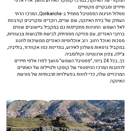
המקורי של האינקה, במרכז קוסקו. האירוע מושך אליו אלפי
תיירים ומבקרים מקומיים.
מסלול חגיגות הפסטיבל מתחיל ב-Qorikancha, המרכז הדתי
העתיק של בירת האינקה, שם שרים, רוקדים ומקריבים קורבנות
לאל השמש. החגיגות מתקיימות גם במקביל ביישובים שונים
ברחבי האנדים, עם מוזיקה מסורתית, לבישת תלבושות צבעוניות,
מסכות ואוכל רחוב. רוב אוכלוסיות האנדים ממשיכות לחגוג
במקביל גרסאות משלהן לאירוע, במדינות כמו אקוודור, בוליביה,
צ'ילה, צפון ארגנטינה וקולומביה.
כך, בכל 24 ביוני, "פסטיבל השמש" מושך לפרו אלפי תיירים
לרחובות המרכז ההיסטורי של קוסקו ולטיילות של האתרים
המרכזיים שלה, כדי לחוות בפעילויות תרבותיות של מורשת
האינקה.