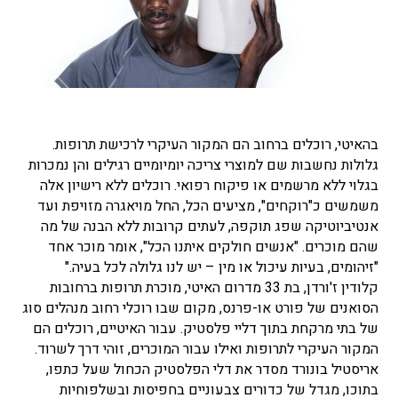
בהאיטי, רוכלים ברחוב הם המקור העיקרי לרכישת תרופות.
גלולות נחשבות שם למוצרי צריכה יומיומיים רגילים והן נמכרות
בגלוי ללא מרשמים או פיקוח רפואי. רוכלים ללא רישיון אלה
משמשים כ"רוקחים", מציעים הכל, החל מויאגרה מזויפת ועד
אנטיביוטיקה שפג תוקפה, לעתים קרובות ללא הבנה של מה
שהם מוכרים.
"אנשים חולקים איתנו הכל", אומר מוכר אחד
"זיהומים, בעיות עיכול או מין – יש לנו גלולה לכל בעיה."
קלודין ז'ורדן, בת 33 מדרום האיטי, מוכרת תרופות ברחובות
הסואנים של פורט או-פרנס,
מקום שבו רוכלי רחוב מנהלים סוג
של בתי מרקחת בתוך דליי פלסטיק.
עבור האיטיים, רוכלים הם
המקור העיקרי לתרופות ואילו עבור המוכרים, זוהי דרך לשרוד.
אריסטיל בונורד מסדר את דלי הפלסטיק הכחול שעל כתפו,
בתוכו, מגדל של כדורים צבעוניים בחפיסות ובשלפוחיות