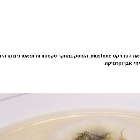
הילה שרעבי, בוגרת לימודי עיצוב ב-HIT שבחולון, יצרה את הפרויקט mustone, העוסק במחקר טקסטורות ופאטרנים 
חי אבן וקרמיקה.