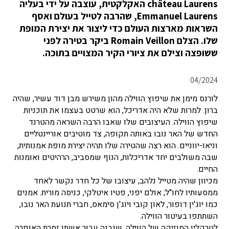
château Laurens האקלקטית, עוצבה על ידי בעליה
Emmanuel Laurens, שהרבה לטייל בעולם ואסף
השראות מארצות העולם כדי ליצור את יצירת המופת
שלו. הצלם Romain Veillon ביקר בטירה לפני
ששופצה וצילם את ציורי הקיר המצויים בתוכה.
04/2024
לורנס מימן את שיפוץ הווילה מהון משירש מבן דוד עשיר, שהיה
ברון. למרות שלא היה אדריכל, הוא שרטט בעצמו את תוכניות
שיפוץ הווילה. העיצובים שלו שאבו הרבה השראה מהטרנד
החדש של האר נובו באותה תקופה, צד מוטיבים אוריינטליים
וניאו-יווניים. הוא רצה שהטירה שלו תהיה יצירת מופת אמנותית,
שבה משולבים יחד אדריכלות, הנוף שמסביב, הרהיטים ואומנות
החיים.
מכיוון שהיה מטייל נלהב, עיצובו של כל חדר נקשר לאחד
ממסעותיו לחו"ל; אולם יפני, פטיו איטלקי, כניסה מורית. אמנים
כמו יוג'ין דופור, לאון קובי ויוג'ן סימאס, חברי תנועת האר נובו,
השתתפו בעיטור הווילה.
לטרקלין המוזיקה של הווילה, שנבנה עבור אשתו זמרת האופרה,