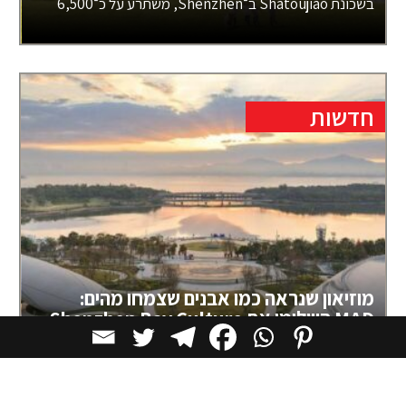
בשכונת Shatoujiao ב־Shenzhen, משתרע על כ־6,500
חדשות
מוזיאון שנראה כמו אבנים שצמחו מהים:
MAD השלימו את Shenzhen Bay Culture
Square
ב־Houhai, בנקודה שבה אזור גורדי השחקים של העיר
פוגש את Talent Park ואת