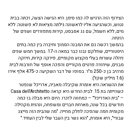
הצירוף הזה הרגיש לה כמו סימן. היא הגישה הצעה, זכתה בבית
נטוש, וכשהגיעה אליו לראשונה גילתה מציאות לא פשוטה: ללא
מים, ללא חשמל, עם גג אסבסט, קירות מתפוררים ושנים של
הזנחה.
בהמשך רכשה גם את המבנה הסמוך וחיברה בין כמה בתים
היסטוריים, שחלקם נבנו כבר במאה ה-17. במשך חמש שנים
ניהלה עשרות בעלי מקצוע מקומיים, פירקה קירות, חיזקה
מבנים, שיחזרה פרטים מקוריים והפכה אוסף של חורבות לבית
מרהיב בן כ-250 מ"ר. בסופו של דבר השקיעה כ-475 אלף אירו
(1.6 מיליון שקל).
את ההשראה היא אומרת שקיבלה מאביה, אדריכל שנפטר
כשהייתה בת 15. לבית החדש היא קראה Casa dell'Architetto
– "בית האדריכל" – כמחווה לזכרו. היום היא מבלה בו כמה
חודשים בכל שנה, מארחת חברים ומשפחה, ונהנית מקהילה
מקומית חמה שהפכה לחלק מחייה. "מה שהבית הזה מייצג
עבורי", היא אומרת, "הוא גשר בין העבר שלי לבין העתיד."