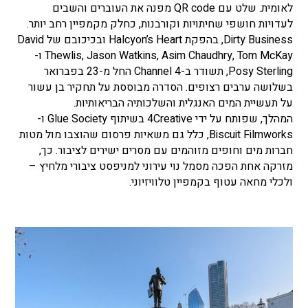
לאומית. שלט עם QR code מפנה את העוברים והשבים
לעדויות חושפי שחיתויות וקורבנות, כחלק מקמפיין רחב יותר.
Dirty Business, בהפקת Halcyon’s Heart ובכיכובם של David
Thewlis, Jason Watkins, Asim Chaudhry, Tom McKay ו-
Posy Sterling, תשודר ב-Channel 4 החל מ-23 בפברואר
בשלושה ערבים רצופים. הסדרה מבוססת על תחקיר בן עשור
על תעשיית המים האנגלית והשלכותיה הבריאותיות.
המהלך, שפותח על ידי 4Creative בשיתוף Glue Society ו-
Biscuit Filmworks, כלל גם משאיות פרסום שהוצבו מול מטות
חברות מים וחופים מזוהמים עם מסרים ישירים לציבור. כך,
מזרקה אחת הפכה מסמל נוי עירוני למניפסט ציבורי מלחיץ –
ולכלי מחאה עטוף בקמפיין טלוויזיוני.