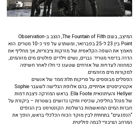
המיצב, בשם The Fountain of Filth, הוצב ב-Observation
Point בין 23 ל-25 בפברואר, ומשתרע על פני כ-10 מטרים. הוא
מאמץ את השפה הקלאסית של מזרקות ציבוריות, אך מחליף את
הדרה בדימוי מטריד: גברים, נשים וילדים פולטים מים מזוהמים,
כמחווה לעדויות של אזרחים שטענו כי חלו לאחר חשיפה
למקורות מים מזוהמים.
הפסלים מבוססים על סריקות תלת־ממד של אנשים
אקטיביסטים אמיתיים, בהם אלופת הגלישה לשעבר Sophie
Hellyer והעיתונאית Ella Foote. בראש המזרקה ניצבת דמות
של מנהל בחליפה, שכיסיו ותיקו גדושים בשטרות – ביקורת על
חברות המים המואשמות ברשלנות. הקונטרסט בין הגופים
“הנפגעים” בתחתית לבין מוקד הכוח הכלכלי בראש, הופך את
המרחב הציבורי לבמה פוליטית.