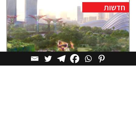
חדשות
סינגפור מרחיבה את Gardens by the Bay:
מוזיאון חדש, שיט בקיאקים ומתחם אקולוגי
ענק
פרויקט ההרחבה, שייקרא Wetlands by the Bay, צפוי
להיפתח בשלבים החל מסוף שנת
כתיבת תגובה
הוספת תגובה חדשה, האימייל לא יוצג באתר
*