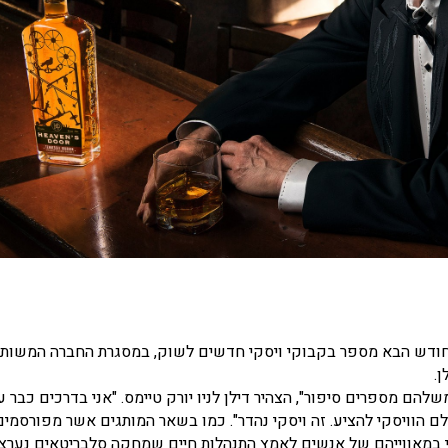
לר ועומדים להוציא בחודש הבא מספר בקבוקי ויסקי חדשים לשוק, במסגרת החברה המשו
שלהם מספרים סיפור", הצהיר דילן לניו יורק טיימס. "אני בדרכים כבר 
ם הוויסקי להציע. זה ויסקי נהדר". כמו בשאר המותגים אשר מפורסמים
י במאווייהם של אנשים לאמץ התנהלות חיים שמחקה סלבריטאים נערצי