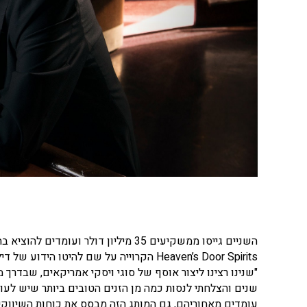
השניים גייסו ממשקיעים 35 מיליון דו
Heaven’s Door Spirits הקרוייה על שם להיטו הידוע של דילן.
"שנינו רצינו ליצור אוסף של סוגי ויסקי אמריקאים, שבדרך מ
שנים והצלחתי לנסות כמה מן הזנים הטובים ביותר שיש לעול
עומדים מאחוריהם, גם המותג הזה מבסס את כוחות השיווק