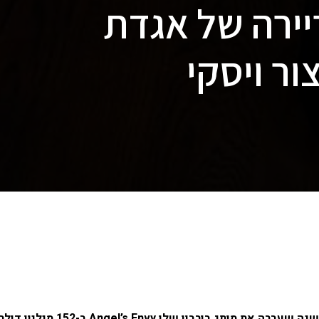
ירה של אגדת
צור ויסקי
יזם משקאות האלכוהול Marc Bushala, 52, אשר מכר בשנה שעברה את מותג בורבון שלו Angel’s Envy ב