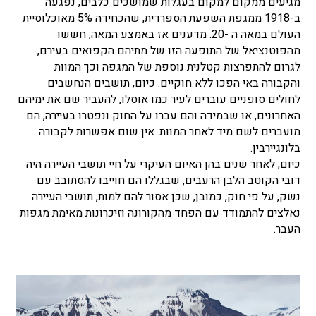
מגיעים ממקום למקום בעגלות שמושכים כלבים, נפגעה
ב-1918 ממגפת השפעת הספרדית, שהכחידה 5% מאוכלוסיית
העולם במאה ה -20. מדענים אז באמצע המאה, חששו
מהפוטנציאל של התופעה הזו של מתיהם הקפואים בעירם,
לגרום להתפרצות קטלנית נוספת של המגפה וכך המוות
והקבורה באי הפכו ללא חוקיים. כיום, תושבים הנחשבים
לחולים סופניים עוברים לעיר כמו אוסלו, להעביר שם את ימיהם
האחרונים, או שבמידה והם עברו על החוק ונפטרו בעיירה, הם
מועברים לשם מיד לאחר המוות. אין שום אפשרות לקבורה
בלונגיירבין.
כיום, לאחר שנים בהן האיום העיקרי על חיי תושבי העיירה היה
דובי הקוטב הלבן הרעבים, שבגללו הם חוייבו להסתובב עם
נשק, על פי חוק, כמובן, שכן אסור להם למות, תושבי העיירה
נאלצים להתמודד עם הפחד מהקורונה וזיכרונות מאימת מגפות
העבר.