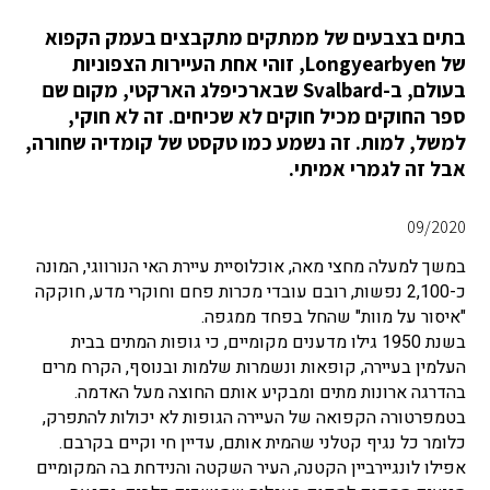
בתים בצבעים של ממתקים מתקבצים בעמק הקפוא
של Longyearbyen, זוהי אחת העיירות הצפוניות
בעולם, ב-Svalbard שבארכיפלג הארקטי, מקום שם
ספר החוקים מכיל חוקים לא שכיחים. זה לא חוקי,
למשל, למות. זה נשמע כמו טקסט של קומדיה שחורה,
אבל זה לגמרי אמיתי.
09/2020
במשך למעלה מחצי מאה, אוכלוסיית עיירת האי הנורווגי, המונה
כ-2,100 נפשות, רובם עובדי מכרות פחם וחוקרי מדע, חוקקה
"איסור על מוות" שהחל בפחד ממגפה.
בשנת 1950 גילו מדענים מקומיים, כי גופות המתים בבית
העלמין בעיירה, קופאות ונשמרות שלמות ובנוסף, הקרח מרים
בהדרגה ארונות מתים ומבקיע אותם החוצה מעל האדמה.
בטמפרטורה הקפואה של העיירה הגופות לא יכולות להתפרק,
כלומר כל נגיף קטלני שהמית אותם, עדיין חי וקיים בקרבם.
אפילו לונגיירביין הקטנה, העיר השקטה והנידחת בה המקומיים