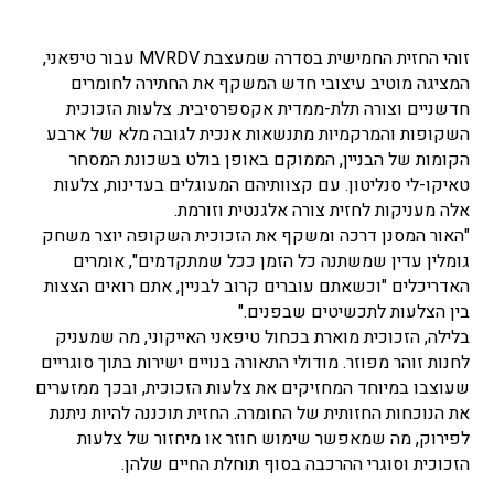
זוהי החזית החמישית בסדרה שמעצבת
MVRDV
עבור טיפאני,
המציגה מוטיב עיצובי חדש המשקף את החתירה לחומרים
חדשניים וצורה תלת-ממדית אקספרסיבית.
צלעות הזכוכית
השקופות והמרקמיות מתנשאות אנכית לגובה מלא של ארבע
הקומות של הבניין, הממוקם באופן בולט בשכונת המסחר
טאיקו-לי סנליטון. עם קצוותיהם המעוגלים בעדינות, צלעות
אלה מעניקות לחזית צורה אלגנטית וזורמת.
"האור המסנן דרכה ומשקף את הזכוכית השקופה יוצר משחק
גומלין עדין שמשתנה כל הזמן ככל שמתקדמים", אומרים
האדריכלים "וכשאתם עוברים קרוב לבניין, אתם רואים הצצות
בין הצלעות לתכשיטים שבפנים."
בלילה, הזכוכית מוארת בכחול טיפאני האייקוני, מה שמעניק
לחנות זוהר מפוזר. מודולי התאורה בנויים ישירות בתוך סוגריים
שעוצבו במיוחד המחזיקים את צלעות הזכוכית, ובכך ממזערים
את הנוכחות החזותית של החומרה. החזית תוכננה להיות ניתנת
לפירוק, מה שמאפשר שימוש חוזר או מיחזור של צלעות
הזכוכית וסוגרי ההרכבה בסוף תוחלת החיים שלהן.