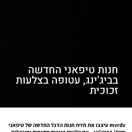
חנות טיפאני החדשה
בביג'ינג, עטופה בצלעות
זכוכית
mvrdv עיצבו את חזית חנות הדגל החדשה של טיפאני