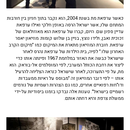
כאשר ערפאת מת בשנת 2004, הוא נקבר בתוך חניון בין חורבות
המתחם שלו, אשר ישראל הרסה באופן חלקי ואילו ערפאת
עדיין ספון שם. היום, קברו של ערפאת הוא מאוזולאום של
זכוכית ואבן, ולידו נוצץ, בניין בן שלוש קומות: מוזיאון יאסר
ערפאת. חוברת המוזיאון מתארת ​​את המיקום כמו "מיקום הקרב
האחרון שלו." לפיה, בית הילדות של ערפאת נהרס לאחר
שישראל כבשה את האזור במלחמת 1967 ופינתה אותו כדי
ליצור את רחבת הכותל המערבי, לפי המוסלמים אל-בוראק. הוא
מת, על פי התערוכה, לאחר שישראל כנראה הצליחה להרעיל
אותו – לפי דובר המוזיאון זה "מבוסס על ראיות ממעבדות
ודו"חות רפואיים אחרים, כמו גם הצהרות רשמיות של גורמים
רשמיים בישראל". טענות אלה נבדקו בזמנו ביסודיות על-ידי
ממשלת צרפת והיא דחתה אותם.