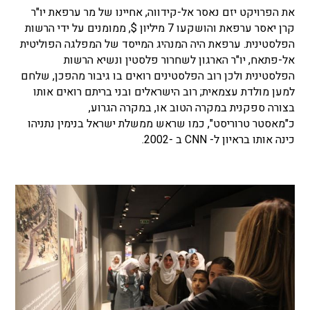
את הפרויקט יזם נאסר אל-קידווה, אחיינו של מר ערפאת יו"ר
קרן יאסר ערפאת והושקעו 7 מיליון $, ממומנים על ידי הרשות
הפלסטינית. ערפאת היה המנהיג המייסד של המפלגה הפוליטית
אל-פתאח, יו"ר הארגון לשחרור פלסטין ונשיא הרשות
הפלסטינית ולכן רוב הפלסטינים רואים בו גיבור מהפכן, שלחם
למען מולדת עצמאית; רוב הישראלים ובני בריתם רואים אותו
בצורה ספקנית במקרה הטוב או, במקרה הגרוע,
כ"מאסטר טרוריסט", כמו שראש ממשלת ישראל בנימין נתניהו
כינה אותו בראיון ל- CNN ב -2002.