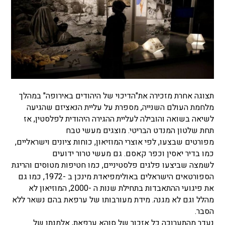
תצוגה אחרת מזכירה את"הדיכוי של היהודים באירופה" במהלך
מלחמת העולם השנייה, מספרת על עליית הנאציזם שהגיעה
לשיאה בשואה והובילה לעליית ההגירה היהודית לפלסטין, אז
תחת שלטון המנדט הבריטי. מוצגים מעשי טבח
מפורטים שבצעו, לפי אוצרי המוזיאון, כוחות ציונים וישראליים,
כמו בדיר יאסין וכפר קאסם. גם מעשי טרור ידועים
לשמצה שביצעו פלגים פלסטיניים, כמו חטיפות מטוסים והריגת
הספורטאים הישראלים באולימפיאדת מינכן ב -1972, כמו גם
את פיגועי ההתאבדות בתחילת שנות ה -2000, המוזיאון לא
מהלל וגם לא מגנה. מידת מעורבותו של ערפאת בהם נשאר ללא
הסבר.
נעדר מהתערוכה כל אזכור של סוהא ערפאת, אלמנתו של