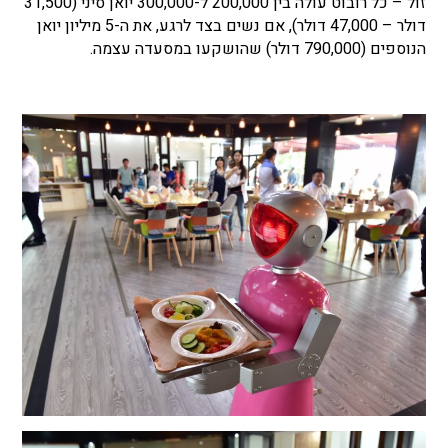
זול – כל רובוט עולה בין 200,000 ל-300,000 יואן סיני (31,500
דולר – 47,000 דולר), אם נשים בצד לרגע, את ה-5 מיליון יואן
הנוספים (790,000 דולר) שהושקעו במסעדה עצמה.