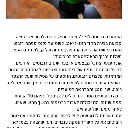
המסעדה נפתחה לפני 7 שנים ומאז הפכה להיות אטרקציה
קבועה בבירת מחוז הונג-ג'יאנג. כשסועד נכנס פנימה, רובוט
מארח פושט את זרועו המכנית במחווה של קבלת פנים ואומר
"שלום וברוך הבא למסעדת הרובוטים".
את הזמנת האוכל מבצעים ארבעה שפים רובוטים, היודעים
לבשל סגנונות שונים של דים סאם ואטריות. לאחר הכנת המנות
המוזמנות, מלצרים רובוטים, הנוסעים על מסילות שעל הרצפה,
נושאים אותן מהמטבח לשולחנות הסועדים. בזמן שהם אוכלים,
רובוט שר, מנגן ומבדר את הסועדים.
גובה הרובוטים מטר והם יכולים להציג על פניהם 10 הבעות
פנים שונות. הם יכולים לעבוד ברציפות במשך חמש שעות,
לאחר טעינה של שעתיים.
אם חשבתם לרגע שזה יכול להיות רעיון טוב, לפתור באמצעות
רובוטים את כל קשיי העסקת עובדים, דעו שהצוות עצמו לא