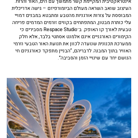
אינטראקטיבית המקיימת קשר מתמשך עם הים, האור והרוח.
העיצוב שואב השראה מעולם הביומורפיזם – גישה אדריכלית
המבוססת על צורות אורגניות מהטבע ומתבטא במבנים דמויי
עלי כותרת מבטון, המתפתחים בקווים זורמים המדמים פריחה
טבעית לאורך קו האופק. ב־Respace Studio מסבירים כי
הקימורים האורגניים אינם אלמנט אסתטי בלבד, אלא חלק
ממערכת תכנונית שנועדה לכוון את תנועת האור הטבעי וזרמי
האוויר בתוך המבנה. לדבריהם, “הבניין מתפקד כאורגניזם חי
הנושם יחד עם שינויי הזמן והסביבה”.