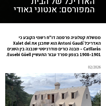
האדריכל של הבית
המפורסם: אנטוני גאודי
ממשלת קטלוניה פרסמה דו"ח רשמי הקובע כי
האדריכל Antoni Gaudí הוא שתכנן את Xalet del
Catllaràs – מבנה כורים מודרניסטי שנבנה בין השנים
1901–1908 בצפון ספרד עבור התעשיין Eusebi Güell.
02/2026