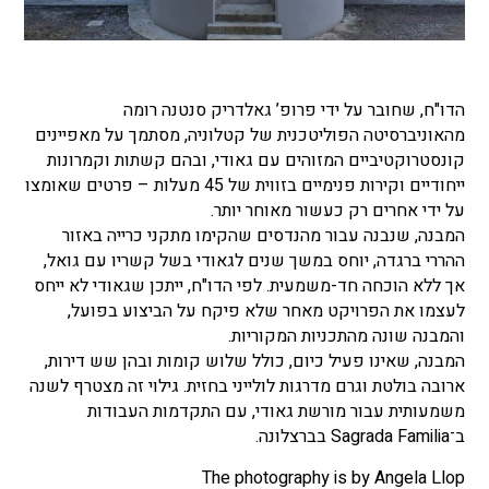
הדו"ח, שחובר על ידי פרופ’ גאלדריק סנטנה רומה
מהאוניברסיטה הפוליטכנית של קטלוניה, מסתמך על מאפיינים
קונסטרוקטיביים המזוהים עם גאודי, ובהם קשתות וקמרונות
ייחודיים וקירות פנימיים בזווית של 45 מעלות – פרטים שאומצו
על ידי אחרים רק כעשור מאוחר יותר.
המבנה, שנבנה עבור מהנדסים שהקימו מתקני כרייה באזור
ההררי ברגדה, יוחס במשך שנים לגאודי בשל קשריו עם גואל,
אך ללא הוכחה חד-משמעית. לפי הדו"ח, ייתכן שגאודי לא ייחס
לעצמו את הפרויקט מאחר שלא פיקח על הביצוע בפועל,
והמבנה שונה מהתכניות המקוריות.
המבנה, שאינו פעיל כיום, כולל שלוש קומות ובהן שש דירות,
ארובה בולטת וגרם מדרגות לולייני בחזית. גילוי זה מצטרף לשנה
משמעותית עבור מורשת גאודי, עם התקדמות העבודות
ב־Sagrada Familia בברצלונה.
The photography is by Angela Llop