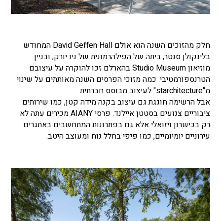
חלק מהזוכים השנה הוא אולם David Geffen Hall המחודש
בלינקולן סנטר, ביתה של הפילהרמונית של ניו יורק, ובניין
מוזיאון Studio Museum בהארלם זכו להוקרה על עיצובם
הטרנספורמטיבי. כמה מזוכי הפרסים השנה מאותתים על שינוי
מ"starchitecture" לעיצוב מבוסס חברתית.
אבל הרשימה חוגגת גם עיצוב בקנה מידה קטן, כמו שירותים
ציבוריים צנועים בסטטן איילנד. פרסי AIANY מכירים עתה לא
רק בכישרון ויזואלי אלא גם בפתרונות המתחשבים באתגרים
עירוניים יומיומיים, כמו פיפי בחלל נוח ומעוצב היטב.