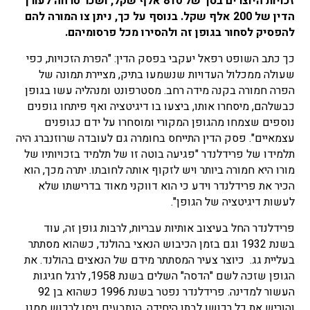
זכויות היוצרים בסך של 810 אלף שקל, ושכר טרחה לעורך
הדין של 200 אלף שקל. בנוסף על כך, ניתן צו המורה להם
להפסיק לסחור בגופן זה ולהסירו מכל פרסומיהם.
כך כתב השופט רפאל יעקבי בפסק הדין: "הפרת הזכויות, כפי
שעולה ממכלול העדויות שנשמעו בתיק, מציירת תמונה של
הפרה חמורה בקנה מידה רחב. מסטרפונט ומנהליה עשו בגופן
כבשלהם, מיסחרו אותו, ביצעו בו דיגיטציה ואף פיתחו גופנים
נוספים שצמחו מהגופן המקורי ומוסחרו על ידם כגופנים
עצמאיים". פסק הדין התייחס בחומרה גם לעובדה שרוזנברג היה
תלמידו של פרידלנדר "פגיעה בוטה זו של תלמיד בזכויותיו של
מורו היא חמורה ביותר ויש לזקוף אותה לחובתו. יתרה מכך, הוא
הכיר את פרידלנדר וידע כי הוא דווקני מאוד בדרישתו שלא
לעשות דיגיטציה של הגופן".
פרידלנדר החל בעיצוב אותיות עבריות, לרבות גופן זה, עוד
בשנת 1932 וגם בזמן הכיבוש הנאצי בהולנד, כשהוא מסתתר
בעליית גג. כיוצר צעיר המסתתר מידם של הנאצים בהולנד. את
הגופן שזכה לשם "הדסה" השלים בשנת 1958, לרגל חגיגות
העשור למדינה. פרידלנדר נפטר בשנת 1996 כשהוא בן 92
והוריש את כל רכושו לבתו היחידה. הנתבעים ניסו לרכוש ממנו,