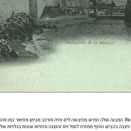
היא נבנתה במאה ה-17 ונקראה אז Restaurant de la Réserve. המבנה שלה נפרש מהיבשה לים והיה מורכב מביתן מפואר כמ
יצבה בכביש החוף ממזרח לנמל ניס והוצגה מזוויות שונות בגלויות של