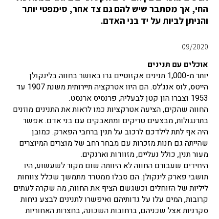
החי, אך מסתבר שיש להם גם צד אחר, סימפטי יותר
והניתן לביות על יד בני האדם.
09/2020
אוכלים עם תנינים
יותר מ-1,000 תנינים אקזוטיים גרו באושר בחווה בלינקולן
הייטס, לוס אנג'לס. הם היוו אטרקציה תיירותית משנת 1907 עד
1953 וצברו הון קטן לבעליה, פרנסיס ארנסט.
החווה שהקים, הציעה אטרקציות כמו לראות את התנינים מוזנים
בתרנגולות, מבצעים טריקים ומתאבקים עם בני אדם. אפשר
היה אף לתת לילדכם לרכוב על תנין ברחבי הפארק. כמובן
שהייתה גם חנות מזכרות עם מבחר רחב של מוצרים המיוצרים
מעור תנין, כולל נעליים, מזוודות וארנקים.
היחידים שעבורם החווה לא היוותה שום מקור לשעשוע, היו
תושבי פארק לינקולן. הם סבלו ממטרד מתמשך שכלל צווחות
ליליות של הזוחלים וכשגשם הציף את החווה, מה שקרה לעתים
קרובות, המים עלו על גדותיהם ואיפשרו לתנינים לבצע גיחות
סקרניות אצל שכניהם, ברחובות השכונה, בחצרות האחוריות