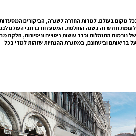
בכל מקום בעולם. למרות החזרה לשגרה, הביקורים המסעדות
עולם עתה עם פתיחתן מחדש, ירדו ביותר מ-92% לעומת חודש זה בשנה החולפת. המסעדות ברחבי העולם
נורמות התנהלות וכבר עושות ניסויים וניסיונות, חלקם מב
ל בריאותם וביטחונם, במסגרת ההנחיות שזהות למדי בכל