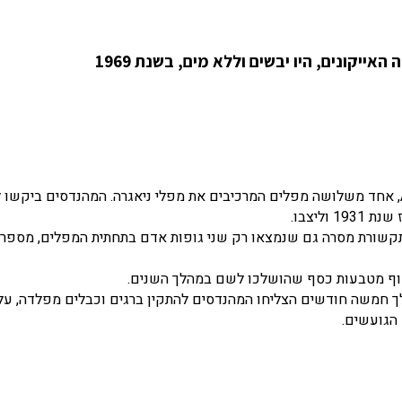
יקונים, היו יבשים וללא מים, בשנת 1969
ביוני 1969 עצר חיל ההנדסה של ארה"ב את American Falls, אחד משלושה מפלים המרכיבים את מפלי ניאגרה. המהנדסים בי
ליצבו.
תקשורת מסרה גם שנמצאו רק שני גופות אדם בתחתית המפלים, מספר 
וף מטבעות כסף שהושלכו לשם במהלך השנים.
נשאו מהאתר 28,000 טון סלע ובמהלך חמשה חודשים הצליחו המהנדסים להתקין ברגים וכבלים מפלדה, 
 הגועשים.