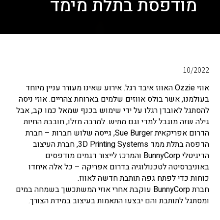
מודפסת בתלת מימד
10/2022
אוזי Ozzie האווז איבד רגל. אירוע שאינו מעורר עניין מיוחד
בעולמנו, אשר בולס אווזים שלמים בארוחת צהריים. אוזי ניסה
להסתגל לאובדן רגלו על ידי שימוש בכנף שמאל כמו קב, אבל
גילה שזה מוגבל למדי וגם מתיש. למרבה מזלו, חובבת החיות
הדרום אפריקאית Sue Burger, גייסה שלוש חברות – חברת
הדפסה בתלת ממד 3D Printing Systems, חברת העיצוב
הדיגיטלי BunnyCorp והמרכז לייצור דגמים מודפסים
באוניברסיטה לטכנולוגיה בדרום אפריקה – כל אלה איחדו
כוחות כדי לפתח גפה תותבת חדשה לאווז.
חברת BunnyCorp עוקבת אחרי אוזי המשתכשך בשמחה במים
ומסתגל לתותבת והם יבצעו התאמות בעיצוב במידת הצורך.