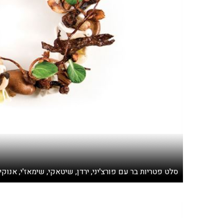
סלט פטריות בר עם פורצ'יני, ירדן, שיטאקי, שימאז'י, אנוקי