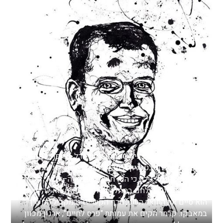
אביחי קרמר – הינו צעיר שאפתן אשר גדל בחיפה, למד
הנדסת מחשבים בטכניון ובמהלך לימודי תואר שני במנהל
עסקים בהרוורד, גילה כי הוא חולה במחלת ה– ALS. קרמר
ההמום, החליט להילחם במחלה והיה נחוש למצוא לה תרופה.
הוא סיים את התואר השני, חרף הקשיים ובמקביל המשיך
במאבקו. קרמר הקים את עמותת "פרס לחיים", ארגון מכוון