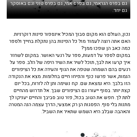
גם בפרס הגראמי, גם בפרס אמי, גם בפרס טוני וגם באוסקר
גם יחד.
נכון, העולם הוא מקום סבוך המכיל אינספור פינות דוקרניות.
האם אתה רוצה לעמוד מול כל הפינות בהן נתקלת בחייך ולספר
כמה כאב הן שפכו ממך?
במקום לספר על דמעות, ספר על רגעי האושר. במקום לשחזר
איך קרעו את לבך, תוכל לשיר את השיר היפה של הלב. ספר על
רגעים בהם השמחה שטפה את הגוף והעירה את כל הציפורים
הנמות, אשר פרשו כנף והפיחו חיים בחלומות. מצא את הנקודה
הזו בלבך. היא נמצאת שם. קח נשימה ותן לה לזרוח, בכל יום
קצת יותר. בסוף ייעורו גם הציפורים שבך. אל תדרוש מהחיים
לתת לך. חפש את הטוב בכול, פזר טוב סביבך והחיים יעניקו לך
מתנות בלי סוף. הפסגות הן רק אמצעי, הדרך עצמה הנה המטרה
והאהבה שבלב היא השמש שתאיר את השביל.