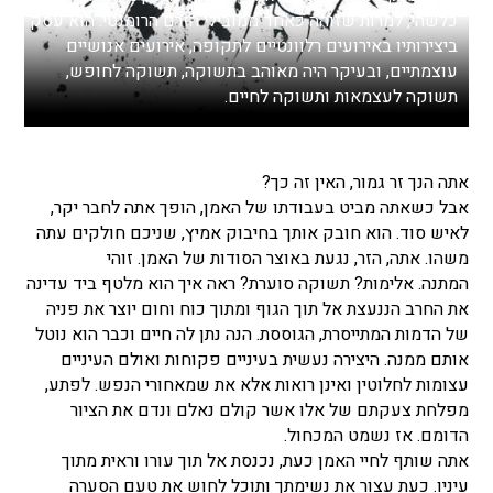
כלשהי, למרות שזוהה כאחד ממובילי הזרם הרומנטי. הוא עסק
ביצירותיו באירועים רלוונטיים לתקופה, אירועים אנושיים
עוצמתיים, ובעיקר היה מאוהב בתשוקה, תשוקה לחופש,
תשוקה לעצמאות ותשוקה לחיים.
אתה הנך זר גמור, האין זה כך?
אבל כשאתה מביט בעבודתו של האמן, הופך אתה לחבר יקר,
לאיש סוד. הוא חובק אותך בחיבוק אמיץ, שניכם חולקים עתה
משהו. אתה, הזר, נגעת באוצר הסודות של האמן. זוהי
המתנה. אלימות? תשוקה סוערת? ראה איך הוא מלטף ביד עדינה
את החרב הננעצת אל תוך הגוף ומתוך כוח וחום יוצר את פניה
של הדמות המתייסרת, הגוססת. הנה נתן לה חיים וכבר הוא נוטל
אותם ממנה. היצירה נעשית בעיניים פקוחות ואולם העיניים
עצומות לחלוטין ואינן רואות אלא את שמאחורי הנפש. לפתע,
מפלחת צעקתם של אלו אשר קולם נאלם ונדם את הציור
הדומם. אז נשמט המכחול.
אתה שותף לחיי האמן כעת, נכנסת אל תוך עורו וראית מתוך
עיניו. כעת עצור את נשימתך ותוכל לחוש את טעם הסערה