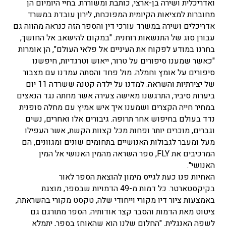
ואדריכלית ושירה בן-ארצי, כותבת ומשוררת. בחיי היומיום הן
מחוברות למציאות הקיומית המפוכחת, לירון עובדת במשרד
אדריכלים ושירה במשרד עורכי דין והספר הזה כנראה מהווה גם
עבורן סוג של התנשאות רוחנית. "במקום להישאב אל החושך,
בחרנו במודע לפקוח את העיניים אל פלאי העולם", הן אומרות
"כאשר שמענו סיפורים על טרור, ייאוש וטרגדיות, חיפשנו
סיפורים על אומץ וחמלה. מול פחד והסתה עמדנו עם מצבור
של יצירתיות והשראה. למדנו על ילדה קטנה ששרדה 11 יום
ביערות סיביר, התרגשנו מאישה צעירה אשר מחתה נגד הנאצים
במחיר חייה הקצרים ושמענו איך איש אמיץ עם מחלה סופנית
נדד בעולם בחיפוש אחר תרופה. גיבורים אלו ואחרים, נשים
וגברים, מוכרים יותר ופחות מכל קצוות הקשת, אשר העפילו
מעל ומעבר לגבולות האנושיים בתחומים שונים ומגוונים, הם
המרכיבים את FLY, ספר השראה מהמין האנושי אל המין
האנושי".
האחיות פנו כעת לגייס מימון להוצאת הספר לאור
בקיקסטארטר. כל דמות מ-49 הדמויות שבספר, מוצגת
באמצעות ציור דיו מקורי וייחודי שלה, טקסט מקורי בהשראתה,
ציטוט מאת הדמות והסבר קצר אודותיה. הספר מתורגם גם
לשפה האנגלית. "החלום שלנו הוא שהאוחז בספר, יתמלא