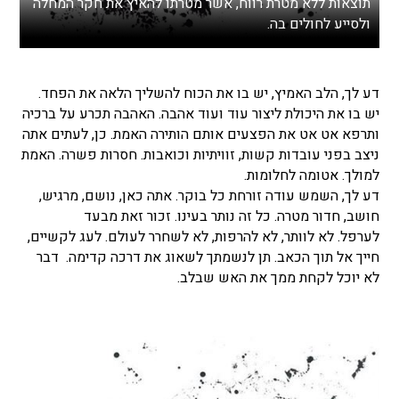
תוצאות ללא מטרת רווח, אשר מטרתו להאיץ את חקר המחלה
ולסייע לחולים בה.
דע לך, הלב האמיץ, יש בו את הכוח להשליך הלאה את הפחד.
יש בו את היכולת ליצור עוד ועוד אהבה. האהבה תכרע על ברכיה
ותרפא אט אט את הפצעים אותם הותירה האמת. כן, לעתים אתה
ניצב בפני עובדות קשות, זוויתיות וכואבות. חסרות פשרה. האמת
למולך. אטומה לחלומות.
דע לך, השמש עודה זורחת כל בוקר. אתה כאן, נושם, מרגיש,
חושב, חדור מטרה. כל זה נותר בעינו. זכור זאת מבעד
לערפל. לא לוותר, לא להרפות, לא לשחרר לעולם. לעג לקשיים,
חייך אל תוך הכאב. תן לנשמתך לשאוג את דרכה קדימה. דבר
לא יוכל לקחת ממך את האש שבלב.