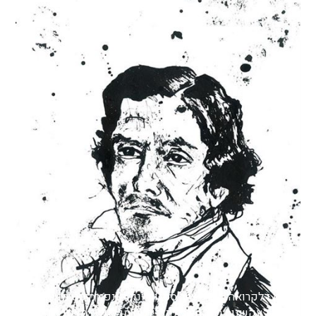
אוז'ן דלקרואה – היה צייר ססגוני ונון קונפורמיסט מושבע,
אשר בעקשנות רבה סירב להגדיר עצמו כחלק מאסכולה