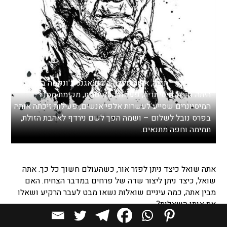
אמא תרזה – תרזה, אשר נולדה בשם אגנס ג'ונקסה בויאג'ו,
היתה נזירה, מיסיונרית, פעילה הומניטרית, מקימת מסדר
המיסיונרים שסייע לעשרות אלפי אנשים, פעילות זיכתה אותה
בפרס נובל לשלום – ושמה הפך לשם נירדף לאהבת הזולת,
תמימה וחפה מתנאים.
אתה שואל כיצד ניתן לפזר אור, כשהעולם חשוך כל כך. אתה
שואל, כיצד ניתן ליצור שדה של פרחים במדבר הצחיח. האם
מבין אתה, כמה עיניים שואלות נשאו מבט לעבר הרקיע ושאלו
את אותן השאלות?
גם הבזק של אור בתוך חדר חשוך לחלוטין, הוא התחלה. אפילו