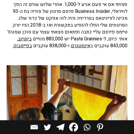
ותהיתי אם אי פעם אגיע ל-1,000. אחרי שלוש שנים זה הפך
לוויראלי, Business Insider פרסם סרטון של סזריה בת ה-93
מכינה לוריגיטאס בסרדיניה והיה לזה אפקט של כדור שלג.
הסרטונים שלי החלו להופיע בתקשורת ואז ב-2018 הניו יורק
טיימס פירסם עליי כתבה ופתאום מצאתי עצמי עם סוכן שמנהל
אותי. כיום, ל-Pasta Grannies יש 883,000 מנויים
ביוטיוב
,
843,000 עוקבים ב
אינסטגרם
ו-838,000 עוקבים
בפייסבוק
.