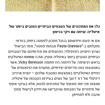
גלו את המתכונים של הטבחים הביתיים הטובים ביותר של
איטליה: שיחה עם ויקי בניסון
אם אי פעם חיפשתם בגוגל מתכון לפסטה ביתית, בוודאי
נתקלתם ב-"Pasta Grannies סבתות פסטה", ספר הבישול
וערוץ היוטיוב הפופולרי, החושפים את סודותיהם של הטבחים
הביתיים הטובים ביותר באיטליה ומציב את ה-nonne האיטלקית
בראש הרשימה. על היוזמה הזו חתומה Vicky Bennison, אשר
באמצעות כמה מדיומים יצירתיים, מתעדת את הניואנסים של
החיים האיטלקיים באמצעות המטבח שלהם – יוצרת ארכיון
דיגיטלי של דור דועך של נשים בעיירות הקטנות של איטליה.
תמצאו פה יותר מאוסף של מתכונים למנות, אלא בעיקר אוסף
של סיפורים על הסבתות שהקדישו את חייהן לבישול מתוך
אהבה ולא למחייתן.