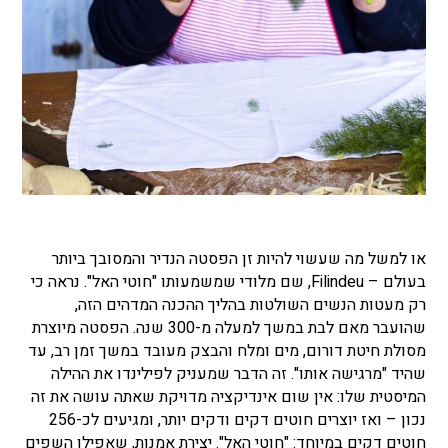
או למשל מה שעשוי להיות זן הפסטה הנדיר והמסובך ביותר
בעולם – Filindeu, שם מלודי שמשמעותו "חוטי האל". נראה כי
רק מעטות הנשים השולטות בהליך ההכנה המדהים הזה,
שהועבר מאם לבת במשך למעלה מ-300 שנה. הפסטה מיוצרת
מסולת חיטת דורום, מים ומלח והבצק מעובד במשך זמן רב, עד
שהיד "מרגישה אותו". זה הדבר שמעניק לפילינדו את ההילה
המיסטית שלו: אין שום אינדיקציה מדויקת שאתה עושה את זה
נכון – ואז יוצרים חוטים דקים ודקים יותר, ומגיעים לכ-256
חוטים דקים במיוחד: "חוטי האל". יצירת אמנות, שאפילו השפים