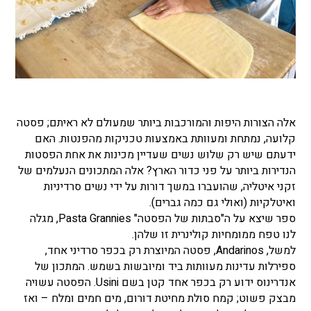
אלה הצורות היפות והמורכבות ביותר שמעולם לא ראיתם; פסטה
קלועה, נמתחת ומעוותת באמצעות טכניקות מהפנטות. האם
ידעתם שיש רק שלוש נשים שעדיין מכינות את אחת הפסטות
הנדירות ביותר על פני כדור הארץ? אלה המתכונים הנעלמים של
זקני איטליה, שהועברו במשך דורות על ידי נשים סרדיניות
ואיטלקיות (ואולי גם כמה גברים).
ספר שיצא על ה"סבתות של הפסטה" Pasta Grannies, מגלה
לנו טפח ממומחיות קולינרית זו שלהן.
למשל, Andarinos, פסטה המיוצרת רק בכפר סרדיני אחד,
ספירלות עדינות מעוותות ביד ומיובשות בשמש. המתכון של
אנדרינוס ידוע רק בכפר אחד קטן בשם Usini. הפסטה עשויה
מבצק פשוט; קמח סולת מחיטת דורום, מים חמים ומלח – ואז