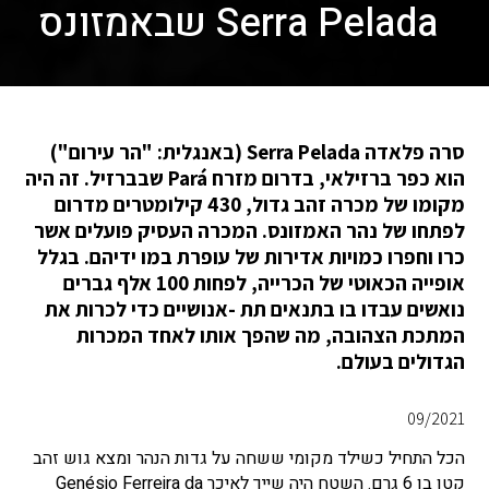
Serra Pelada שבאמזונס
סרה פלאדה Serra Pelada (באנגלית: "הר עירום")
הוא כפר ברזילאי, בדרום מזרח Pará שבברזיל. זה היה
מקומו של מכרה זהב גדול, 430 קילומטרים מדרום
לפתחו של נהר האמזונס. המכרה העסיק פועלים אשר
כרו וחפרו כמויות אדירות של עופרת במו ידיהם. בגלל
אופייה הכאוטי של הכרייה, לפחות 100 אלף גברים
נואשים עבדו בו בתנאים תת -אנושיים כדי לכרות את
המתכת הצהובה, מה שהפך אותו לאחד המכרות
הגדולים בעולם.
09/2021
הכל התחיל כשילד מקומי ששחה על גדות הנהר ומצא גוש זהב
קטן בן 6 גרם. השטח היה שייך לאיכר Genésio Ferreira da