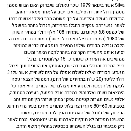
Silva אשר בינואר 1979 שכר גיאולוג שיבדוק האם הגוש מסמן
מטמון גדול יותר. דה סילבה אכן ישב על אחד ממאגרי הזהב
הגדולים בעולם והידיעה על כך פשטה מהר ואלפי אנשים זרמו
לאתר. גושי זהב ענקיים התגלו במהירות, הגדול ביותר במשקל
של כמעט 6.8 קילוגרם, שמחירו 108 אלף דולר במחיר השוק
של 1980 (המחיר הכפיל עצמו כל עשור). כמות הכורים במכרה
הלכה וגדלה. הכורים שילמו מחירים מופקעים כדי שהמוניות
יסיעו אותם מהעיירה הקרובה ביותר לקצה האתר ומשם
ממשיכים את המרחק שנותר כ -15 קילומטרים, ברגל.
בעל המכרה ומנהלי העבודה שם, העסיקו את הכורים תוך ניצול
מזעזע. הכורים נאלצו לשלם אפילו על מים לשתייה, אשר עלו 3
דולר לליטר (20 ש"ח במחירים של היום). הממשל הצבאי ניסה
לפקח על הנעשה ולמנוע את ניצולם של הכורים. הוא אסר על
הימצאות נשים ואלכוהול במכרה, אבל בפועל, בעיירה הסמוכה,
אלפי נשים ונערות קטינות עסקו במתן שרותי מין תמורת זהב.
בסביבות 60–80 מקרי רצח בלתי פתורים אירעו בעיר מדי חודש.
הר ירוק של ג'ונגל של האמזונס הפך למכתש ענק ומשם
המשיכו חפירות לא חוקיות לאדמות שבט ינואמאמי. נגרם לאתר
נזק סביבתי גם בגלל השימוש בכספית בתהליך מיצוי הזהב.