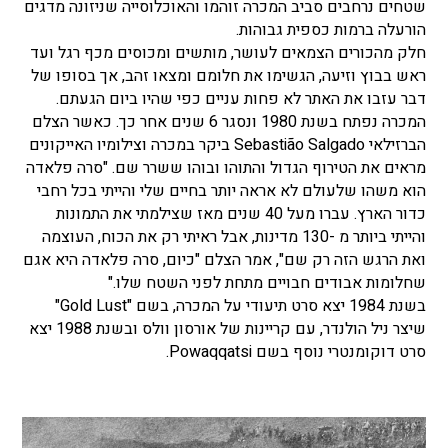
שטחים נרחבים סביב המכרה זוהמו והאוכלוסייה שניזונה מדגים
הורעלה ברמות כספית גבוהות.
חלק מהכורים הצמאים לעושר, מותשים ומכוסים מכף רגל ועד
ראש בבוץ וזיעה, הגשימו את חלומם ומצאו זהב, אך בסופו של
דבר עזבו את האתר לא פחות עניים כפי שהיו ביום הגעתם.
המכרה נפתח בשנת 1980 ונסגר 6 שנים אחר כך. כאשר הצלם
הברזילאי Sebastião Salgado ביקר במכרה וצילומיו האייקונים
מראים את הטירוף הגדול והתוהו ובוהו ששרר שם. "סרה פלאדה
הוא משהו שלעולם לא אראה יותר בחיים שלי והייתי בכל רחבי
כדור הארץ. עברו מעל 40 שנים מאז שצילמתי את התמונות
והייתי ביותר מ -130 מדינות, אבל ראיתי רק את הכוח, העוצמה
ואת הרגש הזה רק שם", אמר הצלם "כיום, סרה פלאדה היא אגם
שחלומות אבודים חבויים מתחת לפני השטח שלו."
בשנת 1984 יצא סרט תיעודי על המכרה, בשם "Gold Lust"
שיצר ניל הולנדר, עם קריינות של אורסון וולס ובשנת 1988 יצא
סרט דוקומנטרי נוסף בשם Powaqqatsi.