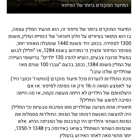
התיועד המקודם ביותר של הסיפור
התיעוד המוקדם ביותר של סיפור זה, הוא מהעיר המלין עצמה,
בו הוא מתואר בציורים על חלון ויטראז' של כנסיית המלין, משנת
1300 לספירה. בכתב היד משנת 1440 שנתגלה מאוחר יותר,
מסופר הסיפור ומצוין כי התרחש בשנת 1284, אז "חלילן לבוש
במעיל מרובה צבעים, הוציא להורג 130 ילדים". ברישומי העיירה
של המלין משנת 1384, נכתב בכעס "עברו 100 שנים מאז
שהילדים שלנו עזבו".
מכת החולדות לנעדרת מכל תיעוד מוקדם (הוויטרז' וכתבי היד)
עד לאמצע המאה ה-16 ורק אז נוספה לסיפור. אז אם
היעלמותם של הילדים לא הייתה מעשה נקמה, אז מה הייתה
הסיבה לפשע של החלילן?
תיאוריה אחת מציעה שהילדים מתו מסיבות טבעיות וכי החלילן
היה למעשה האנשת דמותו של המוות. החולדות מסמלות את
המוות השחור והילדים היו קורבנות של המגיפה ההיא. אלא
שהמוות השחור השתולל בשיאו באירופה בין 1348 ל-1350,
יותר מחצי מאה לאחר האירוע בהמלין.