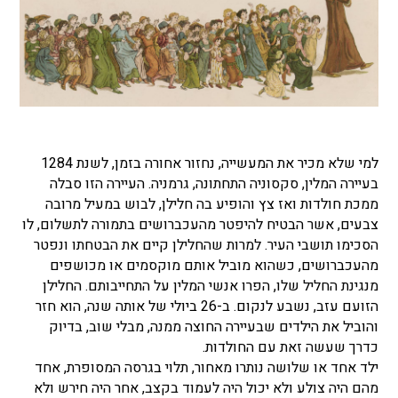
למי שלא מכיר את המעשייה, נחזור אחורה בזמן, לשנת 1284
בעיירה המלין, סקסוניה התחתונה, גרמניה. העיירה הזו סבלה
ממכת חולדות ואז צץ והופיע בה חלילן, לבוש במעיל מרובה
צבעים, אשר הבטיח להיפטר מהעכברושים בתמורה לתשלום, לו
הסכימו תושבי העיר. למרות שהחלילן קיים את הבטחתו ונפטר
מהעכברושים, כשהוא מוביל אותם מוקסמים או מכושפים
מנגינת החליל שלו, הפרו אנשי המלין על התחייבותם. החלילן
הזועם עזב, נשבע לנקום. ב-26 ביולי של אותה שנה, הוא חזר
והוביל את הילדים שבעיירה החוצה ממנה, מבלי שוב, בדיוק
כדרך שעשה זאת עם החולדות.
ילד אחד או שלושה נותרו מאחור, תלוי בגרסה המסופרת, אחד
מהם היה צולע ולא יכול היה לעמוד בקצב, אחר היה חירש ולא