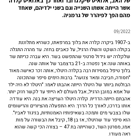
של האב, אלואיס שיקלגרובר ואחר כך באלואיס קלרה
אשר הייתה אשתו השנייה וגם בשני ילדיהם, שאחד
מהם הפך לפיהרר של גרמניה.
09/2022
ב-1907 ביקרה קלרה את בלוך במרפאתו, כשהיא מתלוננת
בקולה השקט והשלו הרגיל, על כאבים בחזה. עד מהרה התגלה
שלקלרה יש גידול סרטני שהתפשט בשד. היא עברה כריתת שד
באותה שנה אך נפטרה ב-21 בדצמבר של אותה שנה.
בלוך טיפל במסירות רבה בקלרה היטלר, אותה זכר כאישה מאוד
"חסודה, חביבה ומאד צנועה". ברבות הימים סיפר שהתכונה
הבולטת ביותר של היטלר הייתה אהבתו לאמו: "היטלר לא היה ילד
של אמא במובן הרגיל, אבל מעולם לא הייתי עד לקשר חזק יותר.
אהבתם הייתה הדדית. קלרה היטלר העריצה את בנה. היא עודדה
אותו בדרכו, לאורך כל הדרך. היא התפעלה מהציורים והרישומים
שלו בצבעי מים ותמכה בשאיפותיו האמנותיות, בניגוד לאביו".
הוא סיפר עוד שהיטלר, אז בן 18, קיבל את הבשורה על מות
אמו, מסרטן השד, כשהייתה בת 47 – בצורה הכי קשה שהוא
ראה מעודו.