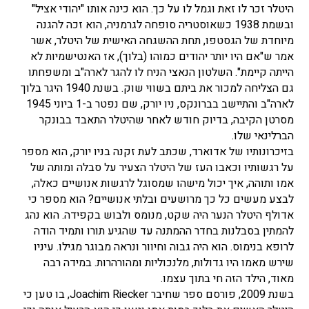
היטלר זכר לו זאת וגמל לו על כך. הוא כינה אותו "יהודי אציל"
ובשמת 1938 כשאוסטריה סופחה לגרמניה, הוא זכה להגנה
מיוחדת של הגסטפו, תחת ההשגחה האישית של היטלר, אשר
אמר ש"אם היו יותר יהודים כמוהו (בלוך), אז האנטישמיות לא
הייתה קיימת". השלטון הנאצי הניח לו להגר לארה"ב ומשפחתו
גם הצליחה למכור את ביתם בשווי שוק. בשנת 1940 היגר בלוך
לארה"ב והתיישב בברונקס, ניו יורק, שם נפטר ב-1 ביוני 1945
מסרטן הקיבה, בדיוק חודש לאחר שהיטלר התאבד בבונקר
הברלינאי שלו.
בזיכרונותיו של אדוארד, שכתב לעת זקנה בניו יורק, הוא מספר
על רגשותיו וכאבו העז של היטלר הצעיר על סבלה ומותה של
אמו ותוהה, איך יכול מישהו שמסוגל לרגשות אנושיים כאלה,
לבצע מעשים כל כך מרושעים ובלתי אנושיים? הוא מספר כי
אדולף היטלר הנער היה שקט, מנומס ולבוש בקפידה. הוא נהג
להמתין בסבלנות בחדר ההמתנה עד שהגיע תורו ותמיד הודה
לרופא בנימוס. הוא היה גבוה וחיוור ונראה מבוגר מגילו. עיניו
שירש מאמו היו גדולות, מלנכוליות ומהורהרות. במידה רבה
מאוד, הילד הזה חי בתוך עצמו.
בשנת 2009, פורסם ספר שחיבר Joachim Riecker, בו טען כי