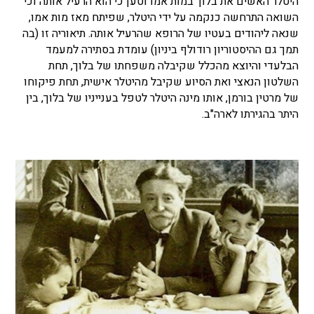
היטלר האשים את בלוך במות אמו וטען כי הוא הרעיל אותה וכי
השואה התרחשה כנקמה על ידי היטלר, שפיתח מאז מות אמו,
שנאה ליהודים בעטיו של הרופא שהרעיל אותה. תיאוריה זו (בה
תמך גם ההיסטוריון רודולף ביניון) עומדת בסתירה למעמד
הבלעדי והיוצא מהכלל שקיבלה משפחתו של בלוך, תחת
השלטון הנאצי ואת הסיוע שקיבל מהיטלר אישית, תחת פיקוחו
של מרטין בורמן, אותו מינה היטלר לטפל בענייניו של בלוך, בין
היתר בהגירתו לארה"ב.