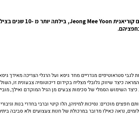
להרמת הפרויקט "ורוד וכחול" שלה, האמנית הדרום קוריאנית Jeong Mee Yoon, 
בחפציהם.
לגבי סטראוטיפים מגדריים מחד גיסא ועל הרגלי הצריכה מאידך גיסא.
וד לנערות, כחול לבנים: יון החלה את הסדרה בשנת 2005, המראה כיצד שיווק גלובלי מצליח בקידום דיכוטומיה צבעונית זו, 
 כיצד השימוש הסמלי של סכימות צבעים מן הגיל המוקדם ואילך, מוביל
חפצים מוכרים: נסיכות למיניהן, הלו קיטי וברבי בחדרי בנות וגיבורי
ומים, נראה כאילו מדובר במרכולת של חנות צעצועים ולא סביבה ביתי