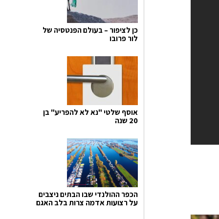
כן לציפור – בעולם הפנטסיה של
לור פרובו
אוסף שלטי "נא לא להפריע" בן
20 שנה
הכפר ההולנדי שבו הבתים ניצבים
על רצועות אדמה צרות בלב האגם