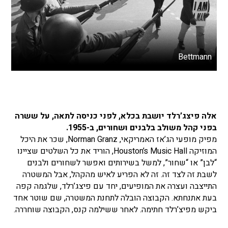
Bettmann
אלה פיצג’רלד יושבת בכלא, לפני כניסה לתאה, על ששרה
בפני קהל משולב בלבנים ושחורים, ב-1955.
מפיק מופעי הג’אז האמריקאי, Norman Granz, שכר את היכל
המוזיקה Houston’s Music Hall, הוריד את כל השלטים שציינו
“לבן” או “שחור”, למשל בשירותים ואפשר לשחורים ולבנים
לשבת זה לצד זה. זה לא הפריע לאיש מהקהל, אבל המשטרה
התייצבה ועצרה את המופיעים, יחד עם פיצג’רלד, שלגמה קפה
בעת אתנחתא. הקבוצה הובלה לתחנת המשטרה, שם שוטר אחד
ביקש מפיצ’רלד חתימה. לאחר ששילמה קנס, הקבוצה שוחררה.