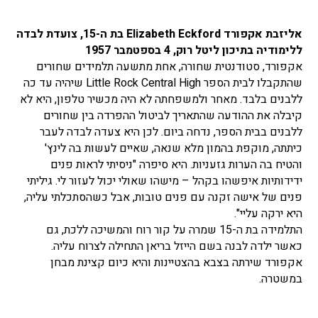
אליזבת אקפורד Elizabeth Eckford בת ה-15, צועדת לבדה
ללימודיה בתיכון ליטל רוק, 4 בספטמבר 1957
אקפורד, סטודנטית שחורה, אחת מתשעה תלמידים שחורים
שהתקבלו לבית הספר Little Rock Central High שיהיה עד כה
ללבנים בלבד. מאחר ולמשפחתה לא היה מכשיר טלפון, היא לא
קיבלה את ההודעה שהתאריך לביטול ההפרדה בין שחורים
ללבנים בבית הספר, נדחה ביום. לכן היא צעדה לבדה לעבר
כיתתה, מוקפת בהמון מלא שנאה, שאיים לעשות בה לינץ'
והטיח בה הערות גזעניות. היא סיפרה "ניסיתי לראות פנים
ידידותיות איפשהו בקהל – מישהו שאולי יכול לעזור לי. גיליתי
פנים של אישה זקנה עם פנים טובות, אבל כשהסתכלתי עליה,
היא ירקה עליי".
התלמידה בת ה-15 שמרה על קור רוח והמשיכה ללכת, גם
כאשר ילדה לבנה בשם הייזל בריאן התחילה לצרוח עליה.
אקפורד שירתה בצבא בהצטיינות והיא כיום קצינת מבחן
במשטרה.