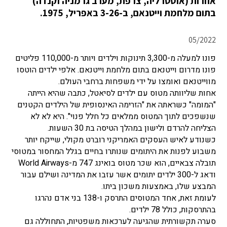
אחרות (אוסטרליה, צרפת, מערב גרמניה וקנדה)
בתום מלחמת וייטנאם, ב-3-26 באפריל, 1975.
05/2022
פונו למעלה מ-3,300 תינוקות וילדים ויותר מ-110,000 פליטים
פונו מדרום וייטנאם בתום מלחמת וייטנאם. אלפי ילדים הוטסו
מווייטנאם ואומצו על ידי משפחות ברחבי העולם.
אחות שליוותה מטוס עם ילדים לסיאטל, כתבה שהיא הייתה
"המומה" כשראתה את "הזרימה האינסופית של הילדים הקטנים
שנשפכים לתוך המטוס ממלאים כל חלל פנוי". היא לא לא
הצליחה להרדם ולישון במהלך הטיסה בת 30 השעות.
כשנודע לאיש העסקים האמריקני רוברט מקולי, שייקח יותר
משבוע לפנות את היתומים שנותרו בחיים בגלל המחסור במטוסי
תובלה צבאיים, הוא שכר מטוס בואינג 747 מ-World Airways
ודאג ל-300 ילדים יתומים אשר עזבו את המדינה ושילם עבור
המבצע שלו, באמצעות משכון ביתו.
לעומת זאת, אחד המטוסים התרסק ו-138 בני אדם נהרגו
בהתרסקות, כולל 78 ילדים.
סערה תקשורתית שהגיעה לערכאות משפטיות, התחוללה גם