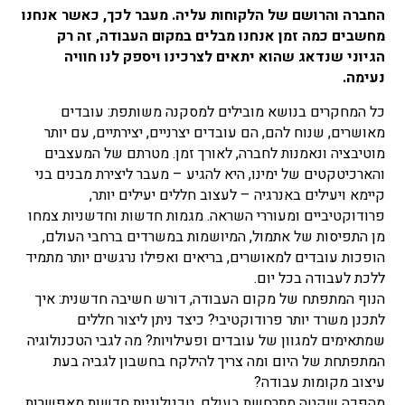
החברה והרושם של הלקוחות עליה. מעבר לכך, כאשר אנחנו
מחשבים כמה זמן אנחנו מבלים במקום העבודה, זה רק
הגיוני שנדאג שהוא יתאים לצרכינו ויספק לנו חוויה
נעימה.
כל המחקרים בנושא מובילים למסקנה משותפת: עובדים
מאושרים, שנוח להם, הם עובדים יצרניים, יצירתיים, עם יותר
מוטיבציה ונאמנות לחברה, לאורך זמן. מטרתם של המעצבים
והארכיטקטים של ימינו, היא להגיע – מעבר ליצירת מבנים בני
קיימא ויעילים באנרגיה – לעצוב חללים יעילים יותר,
פרודוקטיביים ומעוררי השראה. מגמות חדשות וחדשניות צמחו
מן התפיסות של אתמול, המיושמות במשרדים ברחבי העולם,
הופכות עובדים למאושרים, בריאים ואפילו נרגשים יותר מתמיד
ללכת לעבודה בכל יום.
הנוף המתפתח של מקום העבודה, דורש חשיבה חדשנית: איך
לתכנן משרד יותר פרודוקטיבי? כיצד ניתן ליצור חללים
שמתאימים למגוון של עובדים ופעילויות? מה לגבי הטכנולוגיה
המתפתחת של היום ומה צריך להילקח בחשבון לגביה בעת
עיצוב מקומות עבודה?
מהפכה שקטה מתרחשת בעולם, טכנולוגיות חדשות מאפשרות