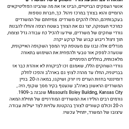
אנשי העסקים הבריטיים, הבינו אז את מה שהבינו הפוליטיקאים
הרומיים והוא בצורך במרכז ניהול. כך, חברות נוספות
בעקבותיהם, החלו להקים משרדים. צמיחתם של המשרדים
כמרכזי תעסוקה, יצר גם את הצורך בשטח רצפה והחלו להבנות
גורדי שחקים של משרדים, שידעו להכיל כח עבודה גדל וצומח,
תוך ניצול ריבוע קבוע של קרקע יקרה.
מגדלים אלה נבנו עם מעטפת קיר המסך השקופה האייקונית,
שנועדה לספק אור טבעי ולהפחית את השימוש בתאורה
מלאכותית, בחללים הפנימיים.
גורדי השחקים הללו, שאמנם זכו לביקורת לא אוהדת כבר אז
בבריטניה, החלו עד מהרה לצוץ גם בארה"ב והפכו לחלק
דומיננטי בחזות הערים ניו יורק ושיקגו, במאה ה-20. בניין
המשרדים הראשון בארה"ב שנעטף בקיר מסך שקוף, היה ,
Missouri’s Boley Building, Kansas City שנבנה ב-1909.
גורמים רבים הולידו את המשרדים המודרניים של תחילת המאה
ה-20 וכולם קשורים לצורך בהקטנת עלויות לצד יעילות עבודה.
עיצובו של המשרד, יתחיל עכשיו.