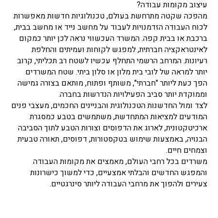
עיצוב מקומות עבודה?
מהפכה שקטה מתרחשת בעולם, טכנולוגיות חדשות מאפשרות
לכוח העבודה הזדמנויות לעבוד על מחשב נייד או מחשב בבית,
ברכבת או בבית קפה. המשרד העכשווי נראה לכן יותר כמקום
לאינטראקציה חברתית, למפגש לקוחות ועמיתים והחלפת
רעיונות. המרחב הרשמי התחלף עכשיו לשטח רב תכליתי, קרוב
יותר למראה של לובי בית מלון או סלון ביתי. שטח המשרדים
הפך כעת ליותר "חברתי", משותף ופתוח, מותאם בצורה גמישה
וממוקדת יותר סביב הפעילויות הנדרשות בחברה.
לצד ומול החדשנות הטכנולוגית והבניינים החכמים, מעצבי פנים
המודעים למציאות המתחדשת, משתמשים בטבע כמסגרת
ארכיטקטונית, לארוג את הדפוסים וצורות הטבע לתוך הסביבה
הבנויה, באמצעות שימוש בטקסטורות, דפוסים, תאורה טבעית
וצמחים חיים.
משרדים בכל רחבי העולם, מאמצים את מקומות העבודה
והמפגש החדשים והבלתי אמצעיים, כדי למשוך כישרונות
צעירים ולהפוך את מרחבי העבודה ליותר סינרגטיים.