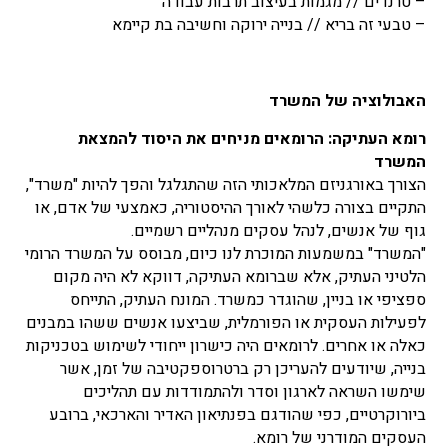
– טרנדים // מגמות בעיצוב תרבות עבודה
– טבעי זה בריא // בנייה ירוקה וחשיבה בת קיימא
האבולוציה של המשרד
רומא העתיקה: הרומאים מניחים את היסוד להמצאת
המשרד
הצורך באורגניזם המלאכותי הזה שהתגלגל והפך להיות "משרד",
התקיים בצורה כלשהי לאורך ההיסטוריה, כאמצעי של אדם, או
גוף של אנשים, לנהל עסקים מנהליים רשמיים.
"המשרד" במשמעות המוכרת לנו כיום, מבוסס על המשרד הרומי
הלטיני העתיק, אלא שברומא העתיקה, דווקא לא היה מקום
ספציפי או בניין, שהוגדר כמשרד. המונח העתיק, התייחס
לפעילות העסקית או הפורמלית, שביצעו אנשים ששהו במבנים
כאלה או אחרים. לרומאים היה כישרון ייחודי לשימוש בטכניקות
בנייה, שיודעים להעריכן רק ברטרוספקטיבה של זמן, אשר
שימשו השראה לארגון וסדר ולהתמודדות עם תהליכים
ביורוקרטיים, כפי שהודגם בפנתיאון האדיר והארכאי, ברובע
העסקים המודרני של רומא.