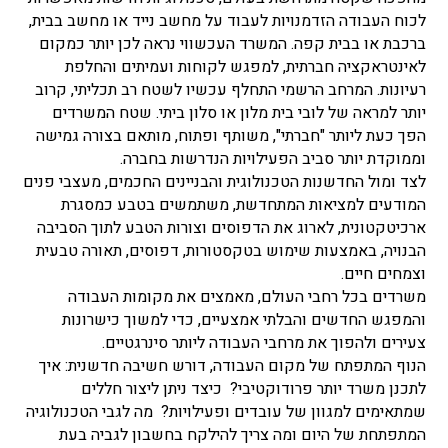
לכוח העבודה הזדמנויות לעבוד על מחשב נייד או מחשב בבית,
ברכבת או בבית קפה. המשרד העכשווי נראה לכן יותר כמקום
לאינטראקציה חברתית, למפגש לקוחות ועמיתים והחלפת
רעיונות. המרחב הרשמי התחלף עכשיו לשטח רב תכליתי, קרוב
יותר למראה של לובי בית מלון או סלון ביתי. שטח המשרדים
הפך כעת ליותר "חברתי", משותף ופתוח, מותאם בצורה גמישה
וממוקדת יותר סביב הפעילויות הנדרשות בחברה.
לצד ומול החדשנות הטכנולוגית והבניינים החכמים, מעצבי פנים
המודעים למציאות המתחדשת, משתמשים בטבע כמסגרת
ארכיטקטונית, לארוג את הדפוסים וצורות הטבע לתוך הסביבה
הבנויה, באמצעות שימוש בטקסטורות, דפוסים, תאורה טבעית
וצמחים חיים.
משרדים בכל רחבי העולם, מאמצים את מקומות העבודה
והמפגש החדשים והבלתי אמצעיים, כדי למשוך כישרונות
צעירים ולהפוך את מרחבי העבודה ליותר סינרגטיים.
הנוף המתפתח של מקום העבודה, דורש חשיבה חדשנית: איך
לתכנן משרד יותר פרודוקטיבי? כיצד ניתן ליצור חללים
שמתאימים למגוון של עובדים ופעילויות? מה לגבי הטכנולוגיה
המתפתחת של היום ומה צריך להילקח בחשבון לגביה בעת