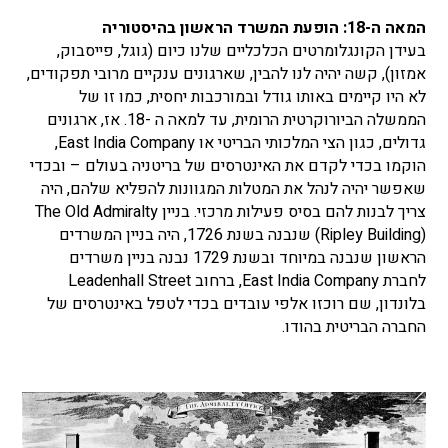
המאה ה-18: הופעת המשרד הראשון בהיסטוריה
בעידן הקונגלומרטים הכלכליים שלנו כיום (גוגל, פייסבוק,
אמזון), קשה יהיה לנו להבין, שארגונים ענקיים מרובי תפקודים,
לא היו קיימים באותו גודל ובמורכבות יחסית, כמו זו של
הממשלה הביורוקרטית הרומית, עד למאה ה -18. אז, ארגונים
גדולים, כגון הצי המלכותי הבריטי או East India Company,
הוקמו בכדי לקדם את האינטרסים של בריטניה בעולם – ובכדי
שאפשר יהיה לנהל את המטלות המגוונות להפליא שלהם, היה
צריך לבנות להם בסיס פעילות מרכזי. בניין The Old Admiralty
(Ripley Building) שנבנה בשנת 1726, היה בניין המשרדים
הראשון שנבנה במיוחד ובשנת 1729 נבנה בניין משרדים
לחברת East India Company, ברחוב Leadenhall Street
בלונדון, שם רוכזו אלפי עובדים בכדי לטפל באינטרסים של
החברה הבריטית בהודו.