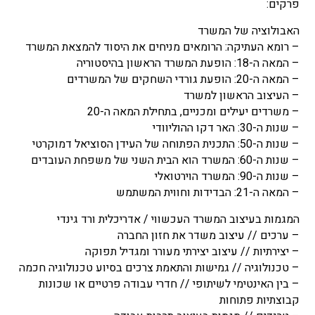
פרקים:
האבולוציה של המשרד
– רומא העתיקה: הרומאים מניחים את היסוד להמצאת המשרד
– המאה ה-18: הופעת המשרד הראשון בהיסטוריה
– המאה ה-20: הופעת גורדי השחקים של המשרדים
– העיצוב הראשון למשרד
– משרדים יעילים ומכניים, בתחילת המאה ה-20
– שנות ה-30: האר דקו ההוליוודי
– שנות ה-50: התכנית הפתוחה של העידן הסוציאל דמוקרטי
– שנות ה-60: המשרד הוא הבית השני של משפחת העובדים
– שנות ה-90: המשרד הוירטואלי
– המאה ה-21: הבדידות וחווית המשתמש
המגמות בעיצוב המשרד העכשווי / אדריכלית ורד גינדי
– ערכים // עיצוב משדר את חזון החברה
– יצירתיות // עיצוב יצירתי מעורר ומגדיל תפוקה
– טכנולוגיה // גמישות והתאמת צרכים בסיוע טכנולוגיה חכמה
– בין האינטימי לשיתופי // חדרי עבודה פרטיים או שכונות
קבוצתיות פתוחות