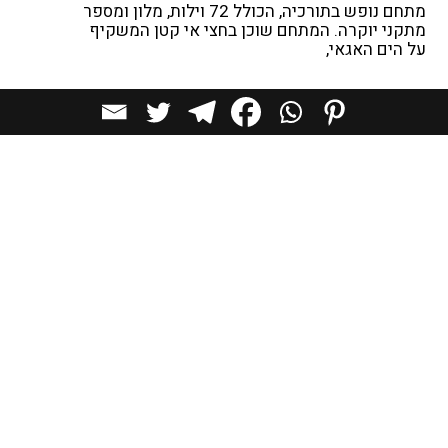
מתחם נופש בתורכיה, הכולל 72 וילות, מלון ומספר
מתקני יוקרה. המתחם שוכן בחצי אי קטן המשקיף
על הים האגאי,
נופש ביער
מתחם הנופש "RV פארק", ממוקם בתוך יער בשם
פארק, על גדת נהר היאנגצה הגועש, בסין. האתר ניחן
בנוף נהדר
פביליון שקוף ונוזלי למוזיאון בפורטוגל
הסטודיו לעיצוב DepA מפורטוגל, עיצב ביתן פביליון
שקוף, היושב על שפת האגם, בלב פארק שבו
ממוקם Serralves המוזיאון הפופולרי ביותר
בתי נופש ביער אורנים, מקסיקו
משרד האדריכלים taller hector barroso, תכנן
אחוזת נופש הממוקמת באזור היער של Valle de
Bravo, מקסיקו. הפרויקט בנוי כסידור של
טען כתבות נוספות