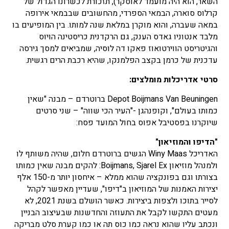
השאר, הוא היה מועמד לאוסקר), תזכורת לכשרונו הגדול של
קרלוס סוארה, הבמאי הספרדי, מהחשובים שבבמאי אירופה
במאה שעברה, והוא מוקרן במלאת שנה למותו. בין המופיעים בו
מלבד אנטוניו גאדס הענק, גם הרקדנית כריסטינה הויוס
והגיטריסט הווירטואוז פאקו דה לוסיה, שמביאים למסך גירסה
עדכנית של כרמן בקצב הפלמנקו, שהיא רכבת הרים רגשית.
סרטי אדריכלות מומלצים:
Depot Boijmans Van Beuningen ברוטרדם – מבנה "שאין
כמותו בעולם", וקופנהגן -"העיר הכי שווה" – שני סרטים
שיוקרנו בפסטיבל אפוס בחול המועד פסח:
"הדיפו והמוזיאון"
האדריכל Winy Maas הגשים ברוטרדם חלום, שהיה משותף לו
ולמנהל מוזיאון Boijmans, Sjarel Ex: להקים מבנה שאין כמותו
בצורתו וגם בפונקציה שהוא ממלא – איחסון יותר מ-150 אלף
יצירות האמנות של המוזיאון ב"דיפו", שעדיין מאפשר לקהל
לסייר בתוכו ולצפות ביצירות. כאשר הושלם בשנת 2021, לא
מעטים התקשו לקבל את התעוזה והחדשנות שבעיצוב הבניין
ונכתב עליו שהוא נראה כמו כוס תה או כמו קערת סלט מבריקה