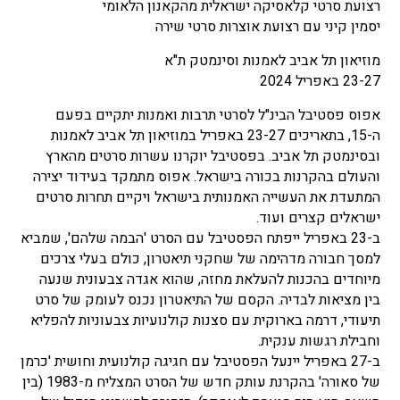
רצועת סרטי קלאסיקה ישראלית מהקאנון הלאומי
יסמין קיני עם רצועת אוצרות סרטי שירה
מוזיאון תל אביב לאמנות וסינמטק ת"א
23-27 באפריל 2024
אפוס פסטיבל הבינ"ל לסרטי תרבות ואמנות יתקיים בפעם
ה-15, בתאריכים 23-27 באפריל במוזיאון תל אביב לאמנות
ובסינמטק תל אביב. בפסטיבל יוקרנו עשרות סרטים מהארץ
והעולם בהקרנות בכורה בישראל. אפוס מתמקד בעידוד יצירה
המתעדת את העשייה האמנותית בישראל ויקיים תחרות סרטים
ישראלים קצרים ועוד.
ב-23 באפריל ייפתח הפסטיבל עם הסרט 'הבמה שלהם', שמביא
למסך חבורה מדהימה של שחקני תיאטרון, כולם בעלי צרכים
מיוחדים בהכנות להעלאת מחזה, שהוא אגדה צבעונית שנעה
בין מציאות לבדיה. הקסם של התיאטרון נכנס לעומק של סרט
תיעודי, דרמה בארוקית עם סצנות קולנועיות צבעוניות להפליא
וחבילת רגשות ענקית.
ב-27 באפריל יינעל הפסטיבל עם חגיגה קולנועית וחושית 'כרמן
של סאורה' בהקרנת עותק חדש של הסרט המצליח מ-1983 (בין